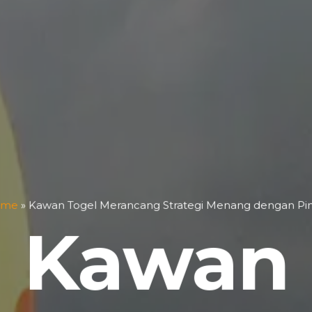
ome
»
Kawan Togel Merancang Strategi Menang dengan Pin
Kawan