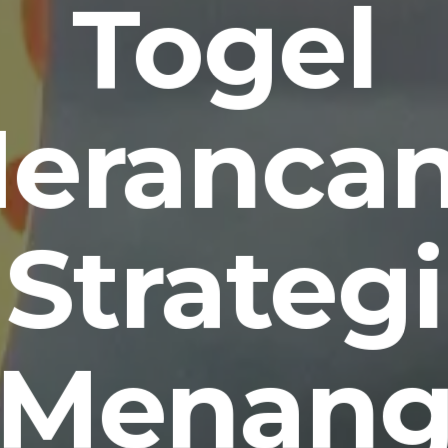
Togel
eranca
Strategi
Menan