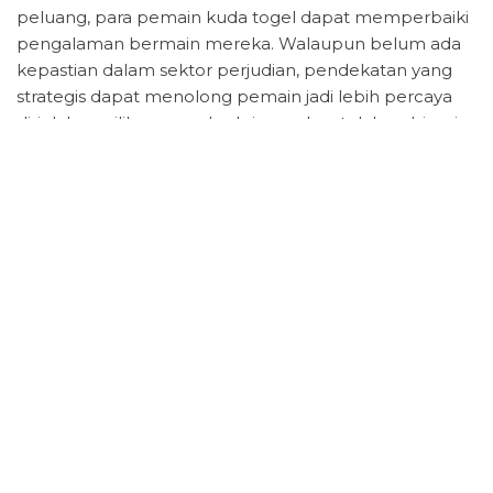
peluang, para pemain kuda togel dapat memperbaiki
pengalaman bermain mereka. Walaupun belum ada
kepastian dalam sektor perjudian, pendekatan yang
strategis dapat menolong pemain jadi lebih percaya
diri dalam pilihan mereka. Ini membentuk kombinasi
antara analisis yang mendukung perolehan
kemenangan yang lebih lebih besar.
Category
GAME ONLINE
Post
Previous
N
PREVIOUS
NEXT
Togel Sydney melawan
Menggali Kayu Togel:
Post
P
navigation
Togel Singapore: Yang
Rahasia Triumph
mana yang lebih
Pertaruhan Lotere Yang
menguntungkan
Menggunakan Material
Menguntungkan?
Kayu
Search
Search