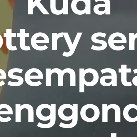
Kuda
ttery se
esempat
enggond