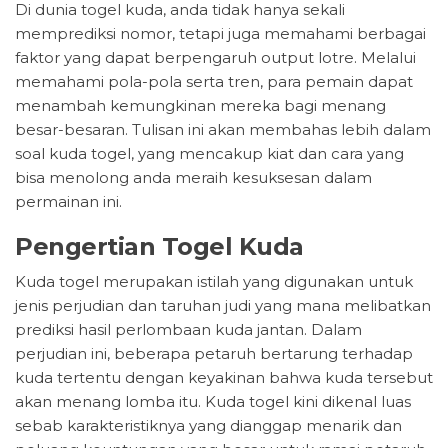
Di dunia togel kuda, anda tidak hanya sekali
memprediksi nomor, tetapi juga memahami berbagai
faktor yang dapat berpengaruh output lotre. Melalui
memahami pola-pola serta tren, para pemain dapat
menambah kemungkinan mereka bagi menang
besar-besaran. Tulisan ini akan membahas lebih dalam
soal kuda togel, yang mencakup kiat dan cara yang
bisa menolong anda meraih kesuksesan dalam
permainan ini.
Pengertian Togel Kuda
Kuda togel merupakan istilah yang digunakan untuk
jenis perjudian dan taruhan judi yang mana melibatkan
prediksi hasil perlombaan kuda jantan. Dalam
perjudian ini, beberapa petaruh bertarung terhadap
kuda tertentu dengan keyakinan bahwa kuda tersebut
akan menang lomba itu. Kuda togel kini dikenal luas
sebab karakteristiknya yang dianggap menarik dan