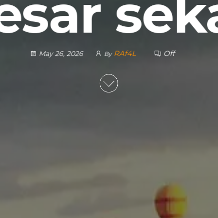
esar seka
RAf4L
Off
May 26, 2026
By