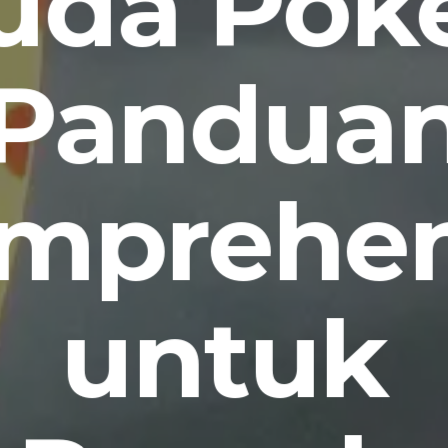
uda Poke
Pandua
mprehen
untuk