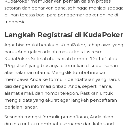
KudaPoker memudahkan pemain dalam proses
setoran dan penarikan dana, sehingga menjadi sebagai
pilihan teratas bagi para penggemar poker online di
Indonesia.
Langkah Registrasi di KudaPoker
Agar bisa mulai beraksi di KudaPoker, tahap awal yang
harus Anda jalani adalah masuk ke situs resmi
KudaPoker. Setelah itu, carilah tombol "Daftar" atau
"Registrasi" yang biasanya ditemukan di sudut kanan
atas halaman utama. Mengklik tombol ini akan
membawa Anda ke formulir pendaftaran yang harus
diisi dengan informasi pribadi Anda, seperti nama,
alamat email, dan nomor telepon. Pastikan untuk
mengisi data yang akurat agar langkah pendaftaran
berjalan lancar.
Sesudah mengisi formulir pendaftaran, Anda akan
diminta untuk membuat username dan kata sandi