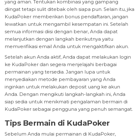
yang aman. Tentukan kombinasi yang gampang
diingat tetapi sulit ditebak oleh siapa pun. Selain itu, jika
KudaPoker memberikan bonus pendaftaran, jangan
lewatkan untuk mengambil kesempatan ini. Setelah
semua informasi diisi dengan benar, Anda dapat
melanjutkan dengan langkah berikutnya yaitu
memverifikasi email Anda untuk mengaktifkan akun.
Setelah akun Anda aktif, Anda dapat melakukan login
ke KudaPoker dan segera menjelajahi berbagai
permainan yang tersedia. Jangan lupa untuk
menyediakan metode pembayaran yang Anda
inginkan untuk melakukan deposit uang ke akun
Anda. Dengan mengikuti langkah-langkah ini, Anda
siap sedia untuk menikmati pengalaman bermain di
KudaPoker sebagai pengguna yang penuh semangat.
Tips Bermain di KudaPoker
Sebelum Anda mulai permainan di KudaPoker,