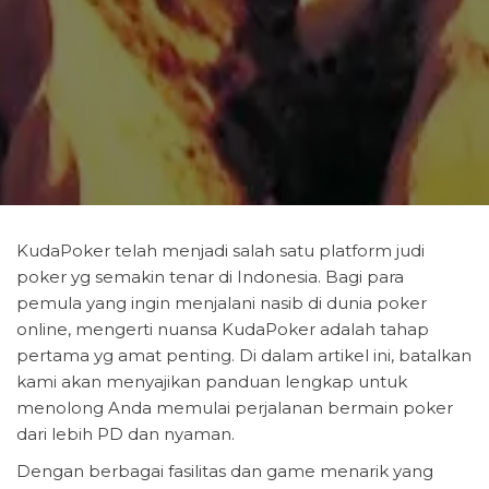
KudaPoker telah menjadi salah satu platform judi
poker yg semakin tenar di Indonesia. Bagi para
pemula yang ingin menjalani nasib di dunia poker
online, mengerti nuansa KudaPoker adalah tahap
pertama yg amat penting. Di dalam artikel ini, batalkan
kami akan menyajikan panduan lengkap untuk
menolong Anda memulai perjalanan bermain poker
dari lebih PD dan nyaman.
Dengan berbagai fasilitas dan game menarik yang