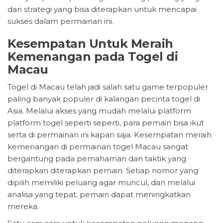
dan strategi yang bisa diterapkan untuk mencapai
sukses dalam permainan ini.
Kesempatan Untuk Meraih
Kemenangan pada Togel di
Macau
Togel di Macau telah jadi salah satu game terpopuler
paling banyak populer di kalangan pecinta togel di
Asia. Melalui akses yang mudah melalui platform
platform togel seperti seperti, para pemain bisa ikut
serta di permainan ini kapan saja. Kesempatan meraih
kemenangan di permainan togel Macau sangat
bergantung pada pemahaman dan taktik yang
diterapkan diterapkan pemain. Setiap nomor yang
dipilih memiliki peluang agar muncul, dan melalui
analisa yang tepat, pemain dapat meningkatkan
mereka.