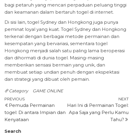
bagi petaruh yang mencari perpaduan peluang tinggi
dan keamanan dalam bertaruh togel di internet.
Di sisi lain, togel Sydney dan Hongkong juga punya
peminat loyal yang kuat. Togel Sydney dan Hongkong
terkenal dengan berbagai metode permainan dan
kesempatan yang bervariasi, sementara togel
Hongkong menjadi salah satu paling lama beroperasi
dan dihormati di dunia togel. Masing-masing
memberikan sensasi bermain yang unik, dan
membuat setiap undian penuh dengan ekspektasi
dan strategi yang dibuat oleh pemain.
Category
GAME ONLINE
Post
Previous
N
PREVIOUS
NEXT
Pemuda Permainan
Hari Ini di Permainan Togel:
Post
P
navigation
togel: Di antara Impian dan
Apa Saja yang Perlu Kamu
Kenyataan
Tahu?
Search