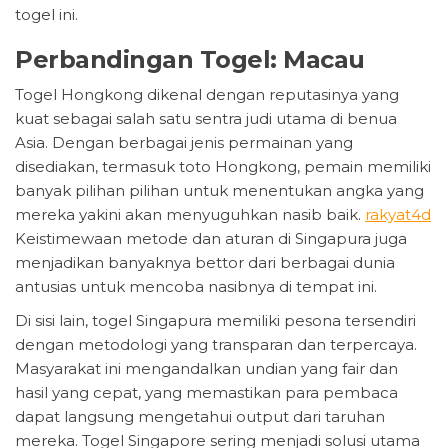
togel ini.
Perbandingan Togel: Macau
Togel Hongkong dikenal dengan reputasinya yang
kuat sebagai salah satu sentra judi utama di benua
Asia. Dengan berbagai jenis permainan yang
disediakan, termasuk toto Hongkong, pemain memiliki
banyak pilihan pilihan untuk menentukan angka yang
mereka yakini akan menyuguhkan nasib baik.
rakyat4d
Keistimewaan metode dan aturan di Singapura juga
menjadikan banyaknya bettor dari berbagai dunia
antusias untuk mencoba nasibnya di tempat ini.
Di sisi lain, togel Singapura memiliki pesona tersendiri
dengan metodologi yang transparan dan terpercaya.
Masyarakat ini mengandalkan undian yang fair dan
hasil yang cepat, yang memastikan para pembaca
dapat langsung mengetahui output dari taruhan
mereka. Togel Singapore sering menjadi solusi utama