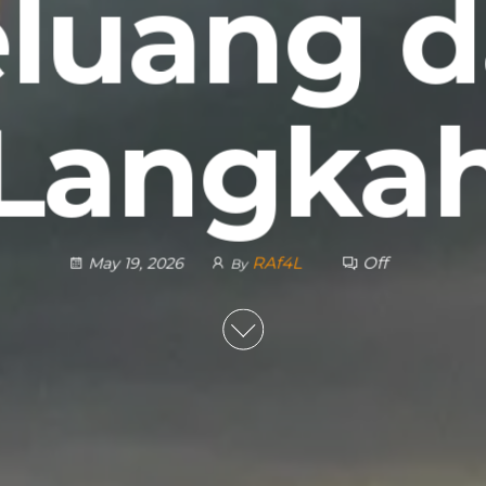
luang 
Langka
RAf4L
Off
May 19, 2026
By