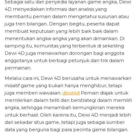
Sebagai satu dari penyedia layanan game angka, Dewi
4D menyediakan informasi dan analisis yang
membantu pemain dalam mengetahui susunan atau
juga tren bilangan. Dengan begitu, peserta dapat
membuat keputusan yang lebih baik baik dalam
menentukan angka-angka yang akan dimainkan. Di
samping itu, komunitas yang terbentuk di sekeliling
Dewi 4D juga menawarkan dorongan bagi anggota
anggotanya untuk berbagi petunjuk dan trik dalam
permainan.
Melalui cara ini, Dewi 4D berusaha untuk menawarkan
inisiatif game yang bukan hanya menghibur, tetapi
juga memberi wawasan.
dewi4d
Pemain diajak untuk
memikirkan dalam teliti dan berstrategi dalam memilih
angka, sehingga menambah kemungkinan mereka
untuk berhasil. Oleh karena itu, Dewi 4D menjadi lebih
dari sekadar situs game, tetapi juga sebagai sumber
data yang berguna bagi para pecinta game bilangan.