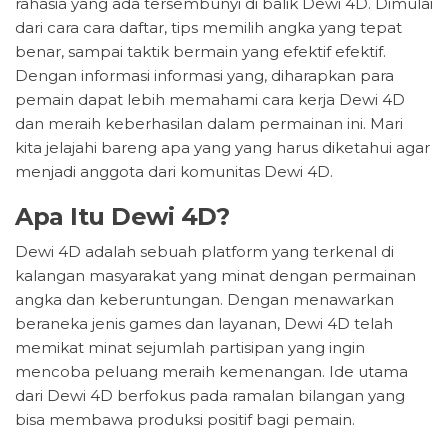
rahasia yang ada tersembunyi di balik Dewi 4D. Dimulai
dari cara cara daftar, tips memilih angka yang tepat
benar, sampai taktik bermain yang efektif efektif.
Dengan informasi informasi yang, diharapkan para
pemain dapat lebih memahami cara kerja Dewi 4D
dan meraih keberhasilan dalam permainan ini. Mari
kita jelajahi bareng apa yang yang harus diketahui agar
menjadi anggota dari komunitas Dewi 4D.
Apa Itu Dewi 4D?
Dewi 4D adalah sebuah platform yang terkenal di
kalangan masyarakat yang minat dengan permainan
angka dan keberuntungan. Dengan menawarkan
beraneka jenis games dan layanan, Dewi 4D telah
memikat minat sejumlah partisipan yang ingin
mencoba peluang meraih kemenangan. Ide utama
dari Dewi 4D berfokus pada ramalan bilangan yang
bisa membawa produksi positif bagi pemain.