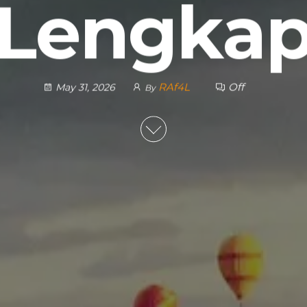
Lengka
RAf4L
Off
May 31, 2026
By