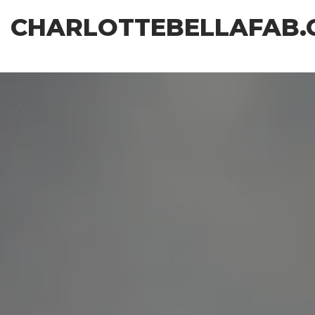
Skip
CHARLOTTEBELLAFAB.
to
the
content