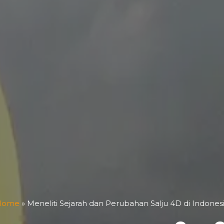
Home
»
Meneliti Sejarah dan Perubahan Salju 4D di Indones