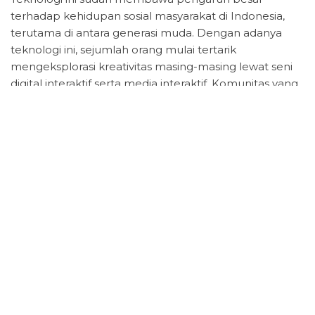
terhadap kehidupan sosial masyarakat di Indonesia,
terutama di antara generasi muda. Dengan adanya
teknologi ini, sejumlah orang mulai tertarik
mengeksplorasi kreativitas masing-masing lewat seni
digital interaktif serta media interaktif. Komunitas yang
dibentuk di sekitar salju 4D menciptakan kolaborasi
yang lebih erat di antara pemuda, seniman-seniman,
dan teknolog, yang pada gilirannya menumbuhkan
rasa solidaritas dan saling berbagi pengetahuan.
Di samping itu, salju 4D juga memberikan kontribusi
terhadap identitas budaya lokal. Pemakaian unsur-
unsur budaya Indonesia dalam karya ini memberikan
kesempatan untuk memperkenalkan tradisi budaya
kepada generasi muda. Hal ini berfungsi sebagai
jembatan di antara tradisi dan inovasi, di mana seni dan
teknologi berpadu untuk menciptakan pengalaman
unik, yang meningkatkan penghargaan masyarakat
pada budaya daerah sambil menjadikannya semakin