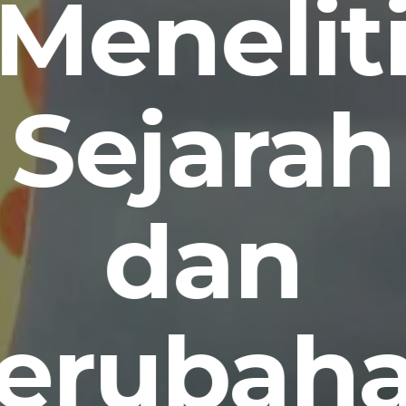
Menelit
Sejarah
dan
erubah