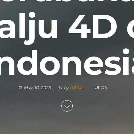
alju 4D 
Indonesi
RAf4L
Off
May 30, 2026
By