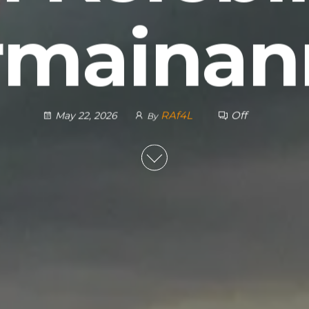
rmainan
RAf4L
Off
May 22, 2026
By