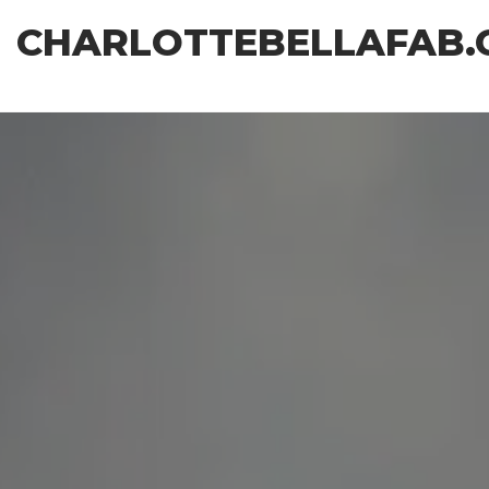
Skip
CHARLOTTEBELLAFAB.
to
the
content