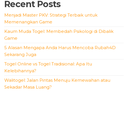
Recent Posts
Menjadi Master PKV: Strategi Terbaik untuk
Memenangkan Game
Kaum Muda Togel: Membedah Psikologi di Dibalik
Game
5 Alasan Mengapa Anda Harus Mencoba Rubah4D
Sekarang Juga
Togel Online vs Togel Tradisional: Apa Itu
Kelebihannya?
Walitogel: Jalan Pintas Menuju Kemewahan atau
Sekadar Masa Luang?
Recent Comments
No comments to show.
Archives