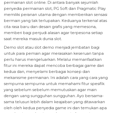
permainan slot online. Di antara banyak sejumlah
penyedia permainan slot, PG Soft dan Pragmatic Play
memiliki peranan utama dengan memberikan sensasi
bermain yang tak terlupakan. Keduanya terkenal atas
cita rasa baru dan desain grafis yang memesona,
memberi bagi penjudi alasan agar terpesona setiap
saat mereka masuk dunia slot.
Demo slot atau slot demo menjadi jembatan bagi
untuk para pemain agar merasakan keseruan tanpa
perlu harus mengeluarkan. Melalui memanfaatkan
fitur ini mereka dapat mencoba berbagai game dari
kedua dan, menyelami berbagai konsep dan
mekanisme permainan. Ini adalah cara yang cara yang
sempurna sempurna untuk memahami fitur spesifik
yang sebelum sebelum memutuskan agar main
dengan uang sungguhan sungguhan. Ayo bersama-
sama telusuri lebih dalam keajaiban yang ditawarkan
oleh oleh kedua penyedia game ini dan temukan apa