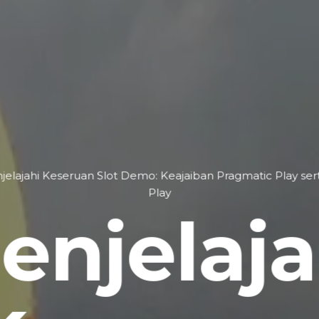
jelajahi Keseruan Slot Demo: Keajaiban Pragmatic Play ser
Play
enjelaja