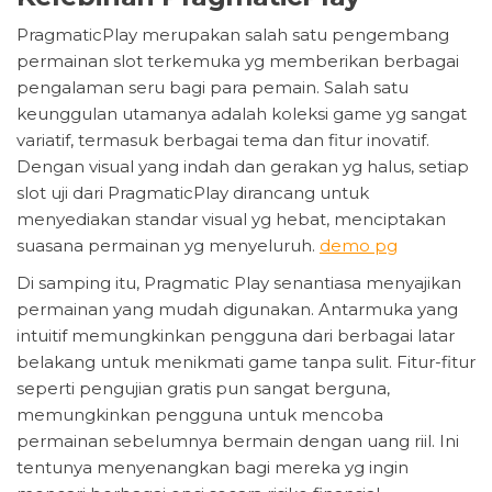
PragmaticPlay merupakan salah satu pengembang
permainan slot terkemuka yg memberikan berbagai
pengalaman seru bagi para pemain. Salah satu
keunggulan utamanya adalah koleksi game yg sangat
variatif, termasuk berbagai tema dan fitur inovatif.
Dengan visual yang indah dan gerakan yg halus, setiap
slot uji dari PragmaticPlay dirancang untuk
menyediakan standar visual yg hebat, menciptakan
suasana permainan yg menyeluruh.
demo pg
Di samping itu, Pragmatic Play senantiasa menyajikan
permainan yang mudah digunakan. Antarmuka yang
intuitif memungkinkan pengguna dari berbagai latar
belakang untuk menikmati game tanpa sulit. Fitur-fitur
seperti pengujian gratis pun sangat berguna,
memungkinkan pengguna untuk mencoba
permainan sebelumnya bermain dengan uang riil. Ini
tentunya menyenangkan bagi mereka yg ingin