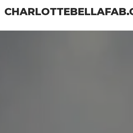
Skip
CHARLOTTEBELLAFAB.
to
the
content