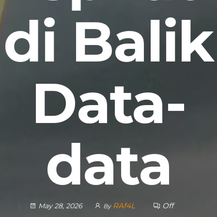
di Balik
Data-
data
RAf4L
Off
May 28, 2026
By