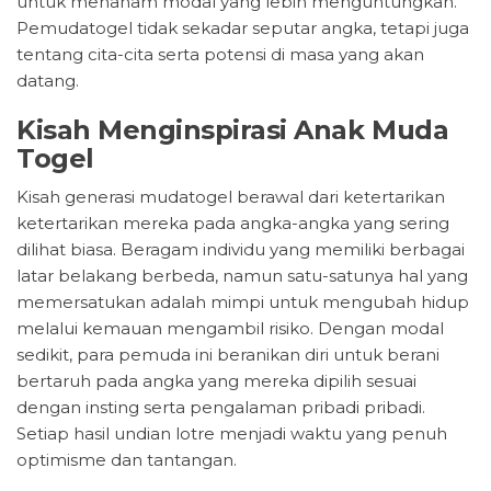
untuk menanam modal yang lebih menguntungkan.
Pemudatogel tidak sekadar seputar angka, tetapi juga
tentang cita-cita serta potensi di masa yang akan
datang.
Kisah Menginspirasi Anak Muda
Togel
Kisah generasi mudatogel berawal dari ketertarikan
ketertarikan mereka pada angka-angka yang sering
dilihat biasa. Beragam individu yang memiliki berbagai
latar belakang berbeda, namun satu-satunya hal yang
memersatukan adalah mimpi untuk mengubah hidup
melalui kemauan mengambil risiko. Dengan modal
sedikit, para pemuda ini beranikan diri untuk berani
bertaruh pada angka yang mereka dipilih sesuai
dengan insting serta pengalaman pribadi pribadi.
Setiap hasil undian lotre menjadi waktu yang penuh
optimisme dan tantangan.