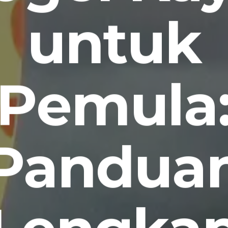
untuk
Pemula
Pandua