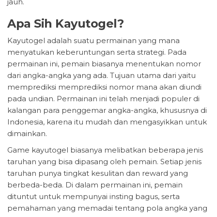
jauh.
Apa Sih Kayutogel?
Kayutogel adalah suatu permainan yang mana
menyatukan keberuntungan serta strategi. Pada
permainan ini, pemain biasanya menentukan nomor
dari angka-angka yang ada. Tujuan utama dari yaitu
memprediksi memprediksi nomor mana akan diundi
pada undian. Permainan ini telah menjadi populer di
kalangan para penggemar angka-angka, khususnya di
Indonesia, karena itu mudah dan mengasyikkan untuk
dimainkan.
Game kayutogel biasanya melibatkan beberapa jenis
taruhan yang bisa dipasang oleh pemain. Setiap jenis
taruhan punya tingkat kesulitan dan reward yang
berbeda-beda. Di dalam permainan ini, pemain
dituntut untuk mempunyai insting bagus, serta
pemahaman yang memadai tentang pola angka yang