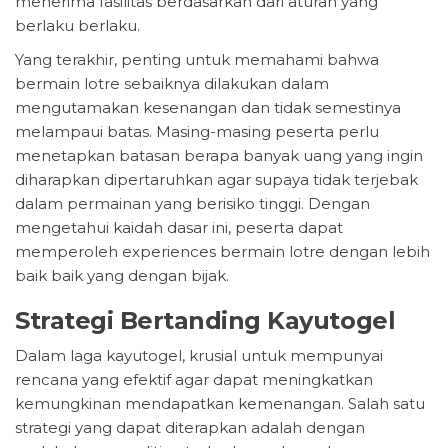
menerima fasilitas berdasarkan dari aturan yang
berlaku berlaku.
Yang terakhir, penting untuk memahami bahwa
bermain lotre sebaiknya dilakukan dalam
mengutamakan kesenangan dan tidak semestinya
melampaui batas. Masing-masing peserta perlu
menetapkan batasan berapa banyak uang yang ingin
diharapkan dipertaruhkan agar supaya tidak terjebak
dalam permainan yang berisiko tinggi. Dengan
mengetahui kaidah dasar ini, peserta dapat
memperoleh experiences bermain lotre dengan lebih
baik baik yang dengan bijak.
Strategi Bertanding Kayutogel
Dalam laga kayutogel, krusial untuk mempunyai
rencana yang efektif agar dapat meningkatkan
kemungkinan mendapatkan kemenangan. Salah satu
strategi yang dapat diterapkan adalah dengan