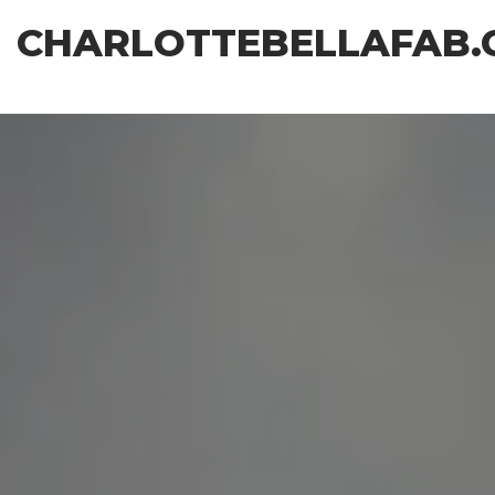
Skip
CHARLOTTEBELLAFAB.
to
the
content