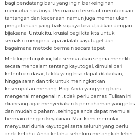
bagi pendatang baru yang ingin berkeinginan
mencoba nasibnya. Permainan tersebut memberikan
tantangan dan keceriaan, namun juga memerlukan
pengetahuan yang baik supaya bisa dijadikan dengan
bijaksana. Untuk itu, krusial bagi kita kita untuk
semakin mengenal apa adalah kayutogel dan
bagaimana metode bermain secara tepat.
Melalui petunjuk ini, kita semua akan segera meneliti
secara mendalam tentang kayutogel, dimulai dari
ketentuan dasar, taktik yang bisa dapat dilakukan,
hingga saran dan trik untuk meningkatkan
kesempatan menang. Bagi Anda yang yang baru
mengenal mengenal ini, tidak perlu cemas. Tulisan ini
dirancang agar menyediakan k pemahaman yang jelas
dan mudah dipahami, sehingga anda dapat memulai
bermain dengan keyakinan. Mari kami memulai
menyusuri dunia kayutogel serta seluruh yang perlu
anda ketahui Anda ketahui sebelum melangkah lebih