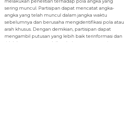
melakukan penelitian terhadap pola angka yang
sering muncul. Partisipan dapat mencatat angka-
angka yang telah muncul dalam jangka waktu
sebelumnya dan berusaha mengidentifikasi pola atau
arah khusus. Dengan demikian, partisipan dapat
mengambil putusan yang lebih baik terinformasi dan
tidak hanya mengandalkan keberuntungan saja.
Selain itu, krusial untuk mengelola anggaran
permainan secara arif. Menentukan limit berapa
banyak uang yang dapat dipasang dalam satu
permainan membantu partisipan untuk mencegah
rugi yang besar. Ketaatan dalam mengelola keuangan
memungkinkan partisipan untuk tetap bermain
dengan gembira tanpa merasa merasa. Jangan lupa
melakukan jeda secara berkala untuk menjaga fokus
dan menghindari pemikiran berlebihan dalam
permainan.
kayu togel
Terakhir, ikut dengan komunitas atau diskusi yang