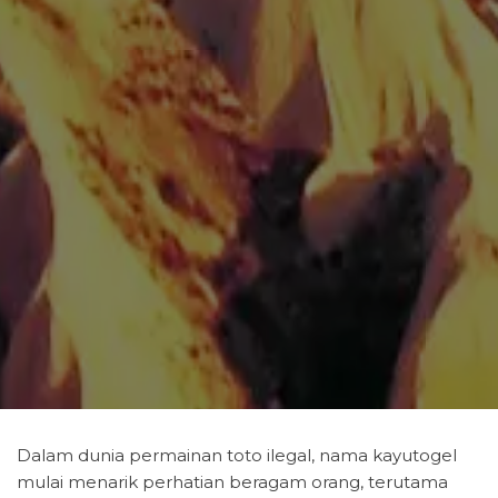
Dalam dunia permainan toto ilegal, nama kayutogel
mulai menarik perhatian beragam orang, terutama