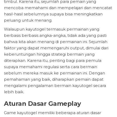
timbul. Karena itu, sejumlah para pemain yang
mencoba memahami dan mempelajari dan mencatat
hasil-hasil sebelumnya supaya bisa meningkatkan
peluang untuk menang.
Walaupun kayutogel termasuk permainan yang
berbasis berbasis angka-angka, tidak ada yang pasti
bahwa kita akan menang di permainan ini. Sejumlah
faktor yang dapat memengaruhi output, dimulai dari
keberuntungan hingga strategi bermain yang
diterapkan. Karena itu, penting bagi para pemula
supaya memahami regulasi serta cara bermain
sebelum mereka masuk ke permainan ini. Dengan
pemahaman yang baik, diharapkan pemain dapat
mengalami pengalaman bermain kayutogel secara
lebih baik.
Aturan Dasar Gameplay
Game kayutogel memiliki beberapa aturan dasar