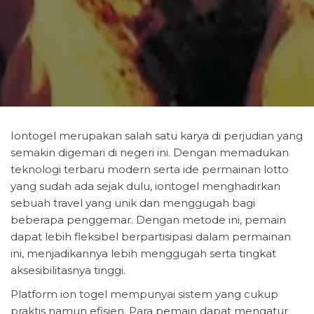
Iontogel merupakan salah satu karya di perjudian yang
semakin digemari di negeri ini. Dengan memadukan
teknologi terbaru modern serta ide permainan lotto
yang sudah ada sejak dulu, iontogel menghadirkan
sebuah travel yang unik dan menggugah bagi
beberapa penggemar. Dengan metode ini, pemain
dapat lebih fleksibel berpartisipasi dalam permainan
ini, menjadikannya lebih menggugah serta tingkat
aksesibilitasnya tinggi.
Platform ion togel mempunyai sistem yang cukup
praktis namun efisien. Para pemain dapat mengatur