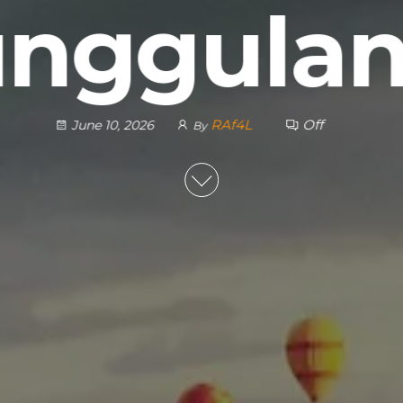
nggula
RAf4L
Off
June 10, 2026
By