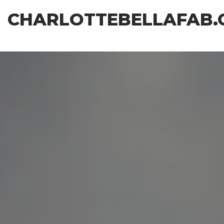
Skip
CHARLOTTEBELLAFAB.
to
the
content