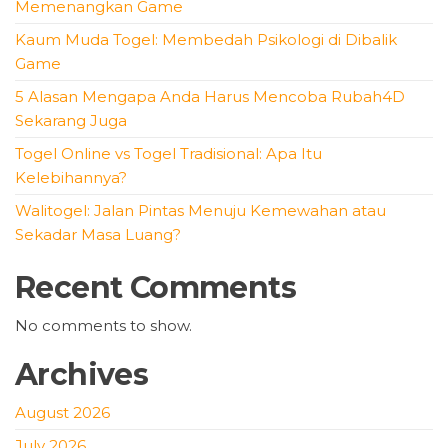
Memenangkan Game
Kaum Muda Togel: Membedah Psikologi di Dibalik
Game
5 Alasan Mengapa Anda Harus Mencoba Rubah4D
Sekarang Juga
Togel Online vs Togel Tradisional: Apa Itu
Kelebihannya?
Walitogel: Jalan Pintas Menuju Kemewahan atau
Sekadar Masa Luang?
Recent Comments
No comments to show.
Archives
August 2026
July 2026