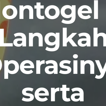
Iontogel 
Langka
perasin
serta