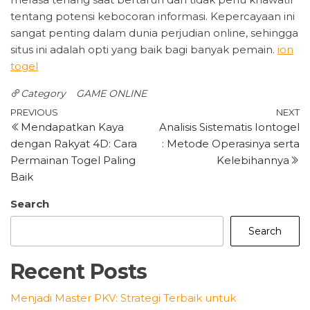
tentang potensi kebocoran informasi. Kepercayaan ini
sangat penting dalam dunia perjudian online, sehingga
situs ini adalah opti yang baik bagi banyak pemain.
ion
togel
Category
GAME ONLINE
Post
Previous
N
PREVIOUS
NEXT
Mendapatkan Kaya
Analisis Sistematis Iontogel
Post
P
navigation
dengan Rakyat 4D: Cara
: Metode Operasinya serta
Permainan Togel Paling
Kelebihannya
Baik
Search
Search
Recent Posts
Menjadi Master PKV: Strategi Terbaik untuk