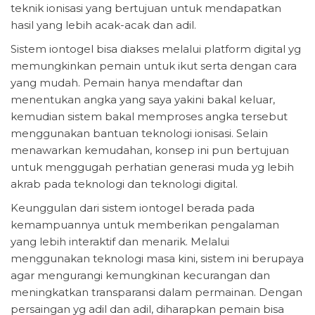
teknik ionisasi yang bertujuan untuk mendapatkan
hasil yang lebih acak-acak dan adil.
Sistem iontogel bisa diakses melalui platform digital yg
memungkinkan pemain untuk ikut serta dengan cara
yang mudah. Pemain hanya mendaftar dan
menentukan angka yang saya yakini bakal keluar,
kemudian sistem bakal memproses angka tersebut
menggunakan bantuan teknologi ionisasi. Selain
menawarkan kemudahan, konsep ini pun bertujuan
untuk menggugah perhatian generasi muda yg lebih
akrab pada teknologi dan teknologi digital.
Keunggulan dari sistem iontogel berada pada
kemampuannya untuk memberikan pengalaman
yang lebih interaktif dan menarik. Melalui
menggunakan teknologi masa kini, sistem ini berupaya
agar mengurangi kemungkinan kecurangan dan
meningkatkan transparansi dalam permainan. Dengan
persaingan yg adil dan adil, diharapkan pemain bisa