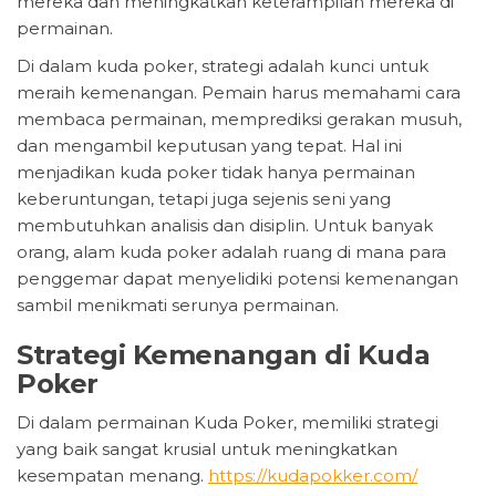
mereka dan meningkatkan keterampilan mereka di
permainan.
Di dalam kuda poker, strategi adalah kunci untuk
meraih kemenangan. Pemain harus memahami cara
membaca permainan, memprediksi gerakan musuh,
dan mengambil keputusan yang tepat. Hal ini
menjadikan kuda poker tidak hanya permainan
keberuntungan, tetapi juga sejenis seni yang
membutuhkan analisis dan disiplin. Untuk banyak
orang, alam kuda poker adalah ruang di mana para
penggemar dapat menyelidiki potensi kemenangan
sambil menikmati serunya permainan.
Strategi Kemenangan di Kuda
Poker
Di dalam permainan Kuda Poker, memiliki strategi
yang baik sangat krusial untuk meningkatkan
kesempatan menang.
https://kudapokker.com/