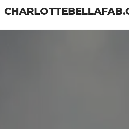
Skip
CHARLOTTEBELLAFAB.
to
the
content