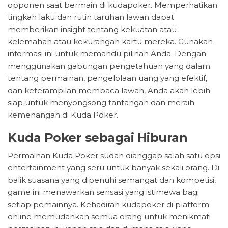
opponen saat bermain di kudapoker. Memperhatikan
tingkah laku dan rutin taruhan lawan dapat
memberikan insight tentang kekuatan atau
kelemahan atau kekurangan kartu mereka. Gunakan
informasi ini untuk memandu pilihan Anda. Dengan
menggunakan gabungan pengetahuan yang dalam
tentang permainan, pengelolaan uang yang efektif,
dan keterampilan membaca lawan, Anda akan lebih
siap untuk menyongsong tantangan dan meraih
kemenangan di Kuda Poker.
Kuda Poker sebagai Hiburan
Permainan Kuda Poker sudah dianggap salah satu opsi
entertainment yang seru untuk banyak sekali orang. Di
balik suasana yang dipenuhi semangat dan kompetisi,
game ini menawarkan sensasi yang istimewa bagi
setiap pemainnya. Kehadiran kudapoker di platform
online memudahkan semua orang untuk menikmati