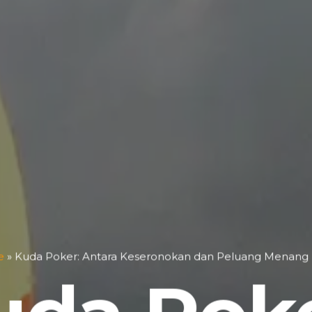
e
»
Kuda Poker: Antara Keseronokan dan Peluang Menang