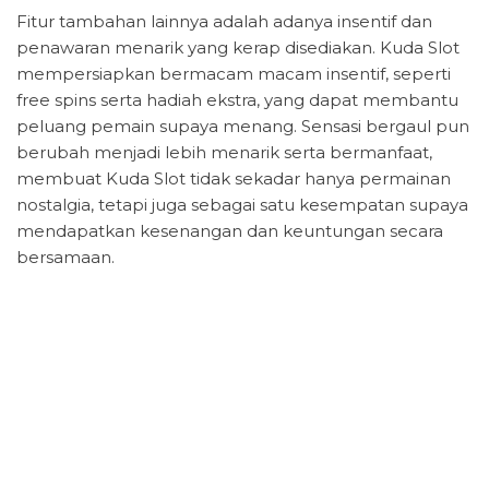
Fitur tambahan lainnya adalah adanya insentif dan
penawaran menarik yang kerap disediakan. Kuda Slot
mempersiapkan bermacam macam insentif, seperti
free spins serta hadiah ekstra, yang dapat membantu
peluang pemain supaya menang. Sensasi bergaul pun
berubah menjadi lebih menarik serta bermanfaat,
membuat Kuda Slot tidak sekadar hanya permainan
nostalgia, tetapi juga sebagai satu kesempatan supaya
mendapatkan kesenangan dan keuntungan secara
bersamaan.
Pengalaman Memainkan Kuda
Slot
Memainkan Kuda Slot memberikan Anda merasakan
nostalgia yang kuat, terutama bagi penggemar yang
telah mengalami game tradisional di masa lalu.
Dengan penampilan yang modern dan visual yang
menarik, Kuda Slot menggabungkan unsur klasik