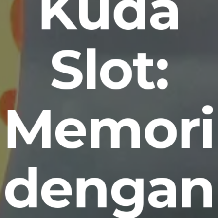
Kuda
Slot:
Memori
dengan