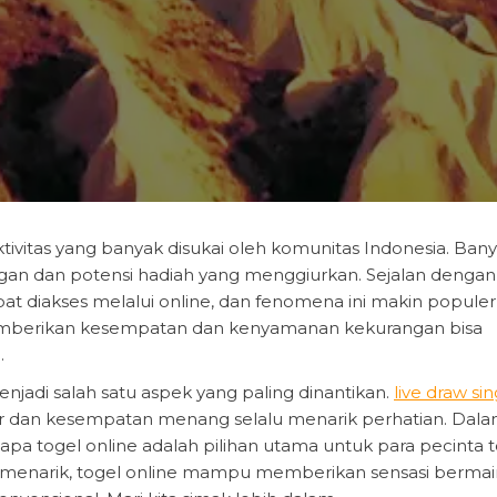
aktivitas yang banyak disukai oleh komunitas Indonesia. Ban
ngan dan potensi hadiah yang menggiurkan. Sejalan dengan
t diakses melalui online, dan fenomena ini makin populer
emberikan kesempatan dan kenyamanan kekurangan bisa
.
enjadi salah satu aspek yang paling dinantikan.
live draw si
r dan kesempatan menang selalu menarik perhatian. Dal
apa togel online adalah pilihan utama untuk para pecinta t
menarik, togel online mampu memberikan sensasi bermai