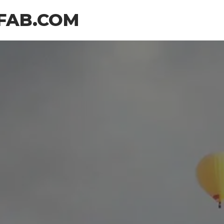
FAB.COM