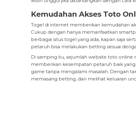
lebih unggul jika dibandingkan dengan cara ko
Kemudahan Akses Toto Onl
Togel di internet memberikan kemudahan aksesi
Cukup dengan hanya memanfaatkan smartph
berbagai situs togel yang ada, kapan saja se
petaruh bisa melakukan betting sesuai den
Di samping itu, sejumlah website toto online
memberikan kesempatan petaruh baik yang 
game tanpa mengalami masalah. Dengan tampil
memasang betting, dan melihat keluaran un
Ketersediaan lama metode pembayaran pun me
dapat menentukan cara yang nyaman untuk diri
sebabnya prosedur jual beli menjadi lebih 
ini, tidak heran apabila toto online terus me
Keamanan dan Kerahasiaan
Keselamatan dan kerahasiaan adalah beberap