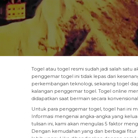
Togel atau togel resmi sudah jadi salah satu 
penggemar togel ini tidak lepas dari kesena
perkembangan teknologi, sekarang togel dapa
kalangan penggemar togel. Togel online m
didapatkan saat bermain secara konvensional
Untuk para penggemar togel, togel hari ini m
Informasi mengenai angka-angka yang kelua
tulisan ini, kami akan mengulas 5 faktor meng
Dengan kemudahan yang dan berbagai fitur 