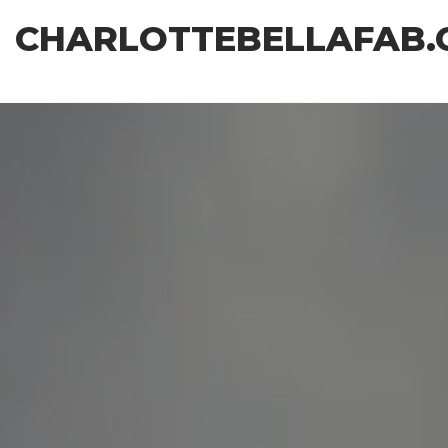
Skip
CHARLOTTEBELLAFAB.
to
the
content