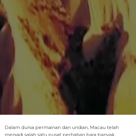
Dalam dunia permainan dan undian, Macau telah
menjadi salah satu pusat perhatian bagi banyak