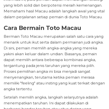
yang lebih solid dan berpotensi meraih kemenangan.
Memahami hasil Macau adalah langkah awal yang vital
dalam perjalanan setiap pemain di dunia Toto Macau.
Cara Bermain Toto Macau
Bermain Toto Macau merupakan salah satu cara yang
menarik untuk ikut serta dalam permainan judi angka.
Di sini, pemain memilih angka-angka yang mereka
yakini akan keluar dalam undian. Biasanya, pemain
dapat memilih antara beberapa kombinasi angka,
tergantung pada jenis taruhan yang mereka pilih.
Proses pemilihan angka ini bisa menjadi sangat
menyenangkan, terutama ketika pemain merasa
memiliki "feeling" atau insting yang kuat terkait dengan
angka tertentu.
Setelah memilih angka, langkah selanjutnya adalah
menempatkan taruhan. Ini dapat dilakukan di
berbagai bandar taruhan atau situs daring yang