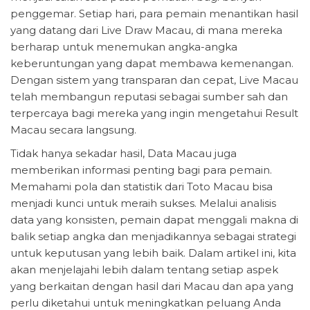
penggemar. Setiap hari, para pemain menantikan hasil
yang datang dari Live Draw Macau, di mana mereka
berharap untuk menemukan angka-angka
keberuntungan yang dapat membawa kemenangan.
Dengan sistem yang transparan dan cepat, Live Macau
telah membangun reputasi sebagai sumber sah dan
terpercaya bagi mereka yang ingin mengetahui Result
Macau secara langsung.
Tidak hanya sekadar hasil, Data Macau juga
memberikan informasi penting bagi para pemain.
Memahami pola dan statistik dari Toto Macau bisa
menjadi kunci untuk meraih sukses. Melalui analisis
data yang konsisten, pemain dapat menggali makna di
balik setiap angka dan menjadikannya sebagai strategi
untuk keputusan yang lebih baik. Dalam artikel ini, kita
akan menjelajahi lebih dalam tentang setiap aspek
yang berkaitan dengan hasil dari Macau dan apa yang
perlu diketahui untuk meningkatkan peluang Anda