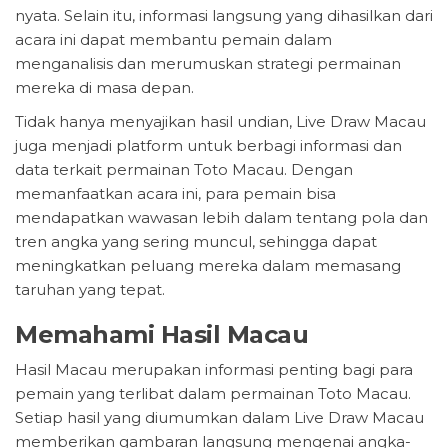
nyata. Selain itu, informasi langsung yang dihasilkan dari
acara ini dapat membantu pemain dalam
menganalisis dan merumuskan strategi permainan
mereka di masa depan.
Tidak hanya menyajikan hasil undian, Live Draw Macau
juga menjadi platform untuk berbagi informasi dan
data terkait permainan Toto Macau. Dengan
memanfaatkan acara ini, para pemain bisa
mendapatkan wawasan lebih dalam tentang pola dan
tren angka yang sering muncul, sehingga dapat
meningkatkan peluang mereka dalam memasang
taruhan yang tepat.
Memahami Hasil Macau
Hasil Macau merupakan informasi penting bagi para
pemain yang terlibat dalam permainan Toto Macau.
Setiap hasil yang diumumkan dalam Live Draw Macau
memberikan gambaran langsung mengenai angka-