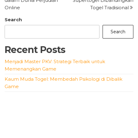
dalam Dunia Perjudian
Supertogel Dibandingkan
Online
Togel Tradisional
Search
Search
Recent Posts
Menjadi Master PKV: Strategi Terbaik untuk
Memenangkan Game
Kaum Muda Togel: Membedah Psikologi di Dibalik
Game
5 Alasan Mengapa Anda Harus Mencoba Rubah4D
Sekarang Juga
Togel Online vs Togel Tradisional: Apa Itu
Kelebihannya?
Walitogel: Jalan Pintas Menuju Kemewahan atau