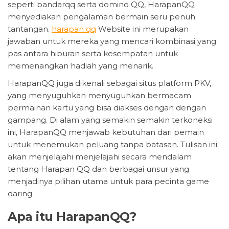
seperti bandarqq serta domino QQ, HarapanQQ
menyediakan pengalaman bermain seru penuh
tantangan.
harapan qq
Website ini merupakan
jawaban untuk mereka yang mencari kombinasi yang
pas antara hiburan serta kesempatan untuk
memenangkan hadiah yang menarik.
HarapanQQ juga dikenali sebagai situs platform PKV,
yang menyuguhkan menyuguhkan bermacam
permainan kartu yang bisa diakses dengan dengan
gampang. Di alam yang semakin semakin terkoneksi
ini, HarapanQQ menjawab kebutuhan dari pemain
untuk menemukan peluang tanpa batasan. Tulisan ini
akan menjelajahi menjelajahi secara mendalam
tentang Harapan QQ dan berbagai unsur yang
menjadinya pilihan utama untuk para pecinta game
daring.
Apa itu HarapanQQ?