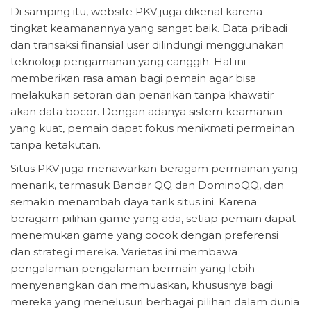
Di samping itu, website PKV juga dikenal karena
tingkat keamanannya yang sangat baik. Data pribadi
dan transaksi finansial user dilindungi menggunakan
teknologi pengamanan yang canggih. Hal ini
memberikan rasa aman bagi pemain agar bisa
melakukan setoran dan penarikan tanpa khawatir
akan data bocor. Dengan adanya sistem keamanan
yang kuat, pemain dapat fokus menikmati permainan
tanpa ketakutan.
Situs PKV juga menawarkan beragam permainan yang
menarik, termasuk Bandar QQ dan DominoQQ, dan
semakin menambah daya tarik situs ini. Karena
beragam pilihan game yang ada, setiap pemain dapat
menemukan game yang cocok dengan preferensi
dan strategi mereka. Varietas ini membawa
pengalaman pengalaman bermain yang lebih
menyenangkan dan memuaskan, khususnya bagi
mereka yang menelusuri berbagai pilihan dalam dunia