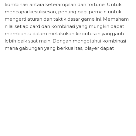
kombinasi antara keterampilan dan fortune. Untuk
mencapai kesuksesan, penting bagi pemain untuk
mengerti aturan dan taktik dasar game ini. Memahami
nilai setiap card dan kombinasi yang mungkin dapat
membantu dalam melakukan keputusan yang jauh
lebih baik saat main. Dengan mengetahui kombinasi
mana gabungan yang berkualitas, player dapat
menggandakan peluang mereka untuk menang.
Di samping itu, manajemen uang adalah unsur krusial
dalam strategi bermain ini. Pemain perlu menetapkan
batasan untuk diri agar tidak agar tidak
mempertaruhkan lebih dari yang mereka mampu.
Dengan pengelolaan uang yang baik, player dapat
bertahan lebih lama dalam game dan memiliki
kesempatan yang jauh lebih baik untuk menemui
peluang berhasil. Ini juga menolong meredakan
tension mental yang bisa muncul saat mengalami
defeat.