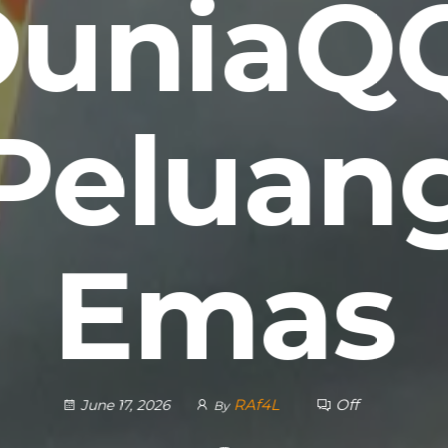
uniaQ
Peluan
Emas
RAf4L
Off
June 17, 2026
By