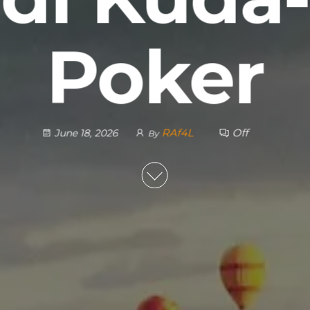
Poker
RAf4L
Off
June 18, 2026
By