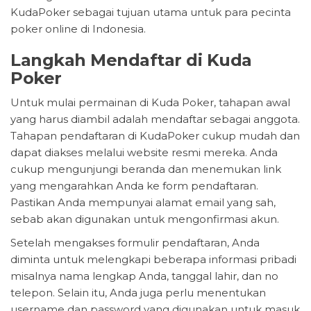
KudaPoker sebagai tujuan utama untuk para pecinta
poker online di Indonesia.
Langkah Mendaftar di Kuda
Poker
Untuk mulai permainan di Kuda Poker, tahapan awal
yang harus diambil adalah mendaftar sebagai anggota.
Tahapan pendaftaran di KudaPoker cukup mudah dan
dapat diakses melalui website resmi mereka. Anda
cukup mengunjungi beranda dan menemukan link
yang mengarahkan Anda ke form pendaftaran.
Pastikan Anda mempunyai alamat email yang sah,
sebab akan digunakan untuk mengonfirmasi akun.
Setelah mengakses formulir pendaftaran, Anda
diminta untuk melengkapi beberapa informasi pribadi
misalnya nama lengkap Anda, tanggal lahir, dan no
telepon. Selain itu, Anda juga perlu menentukan
username dan password yang digunakan untuk masuk