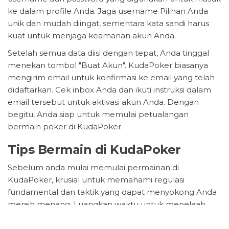
ke dalam profile Anda. Jaga username Pilihan Anda
unik dan mudah diingat, sementara kata sandi harus
kuat untuk menjaga keamanan akun Anda.
Setelah semua data diisi dengan tepat, Anda tinggal
menekan tombol "Buat Akun". KudaPoker biasanya
mengirim email untuk konfirmasi ke email yang telah
didaftarkan. Cek inbox Anda dan ikuti instruksi dalam
email tersebut untuk aktivasi akun Anda. Dengan
begitu, Anda siap untuk memulai petualangan
bermain poker di KudaPoker.
Tips Bermain di KudaPoker
Sebelum anda mulai memulai permainan di
KudaPoker, krusial untuk memahami regulasi
fundamental dan taktik yang dapat menyokong Anda
meraih menang. Luangkan waktu untuk menelaah
panduan dan pelajaran yang ada di website resmi.
Dengan mengetahui nuansa permainan, Anda akan