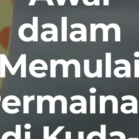
dalam
Memula
ermain
di Kuda-