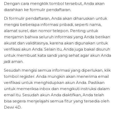
Dengan cara mengklik tombol tersebut, Anda akan
diarahkan ke formulir pendaftaran.
Di formulir pendaftaran, Anda akan diharuskan untuk
mengisi beberapa informasi pribadi, seperti nama,
alamat surel, dan nomor telepon. Penting untuk
menjamin bahwa seluruh informasi yang Anda berikan
akurat dan validitasnya, karena akan digunakan untuk
verifikasi akun Anda. Selain itu, Anda juga bakal disuruh
untuk membuat kata sandi yang sehat agar akun Anda
jadi aman.
Sesudah mengisi semua informasi yang diperlukan, klik
tombol register. Anda mungkin akan menerima email
verifikasi untuk menghidupkan akun Anda. Pastikan
untuk memeriksa inbox dan mengikuti instruksi dalam
email itu. Sesudah akun Anda diaktifkan, Anda telah
bisa segera menjelajahi semua fitur yang tersedia oleh
Dewi 4D.