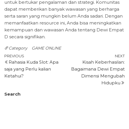
untuk bertukar pengalaman dan strategi. Komunitas
dapat memberikan banyak wawasan yang berharga
serta saran yang mungkin belum Anda sadari. Dengan
memanfaatkan resource ini, Anda bisa meningkatkan
kemampuan dan wawasan Anda tentang Dewi Empat
D secara signifikan.
Category
GAME ONLINE
Post
Previous
N
PREVIOUS
NEXT
Rahasia Kuda Slot: Apa
Kisah Keberhasilan:
Post
P
navigation
saja yang Perlu kalian
Bagaimana Dewi Empat
Ketahui?
Dimensi Mengubah
Hidupku
Search
Search
Recent Posts