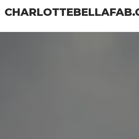
Skip
CHARLOTTEBELLAFAB.
to
the
content