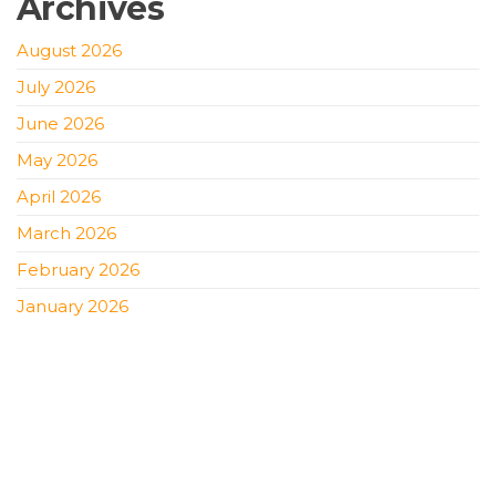
Archives
August 2026
July 2026
June 2026
May 2026
April 2026
March 2026
February 2026
January 2026
December 2025
November 2025
October 2025
September 2025
August 2025