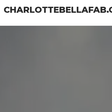
Skip
CHARLOTTEBELLAFAB.
to
the
content