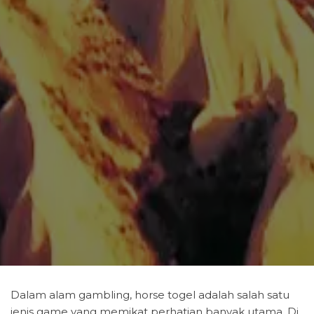
Dalam alam gambling, horse togel adalah salah satu
jenis game yang memikat perhatian banyak utama. Di