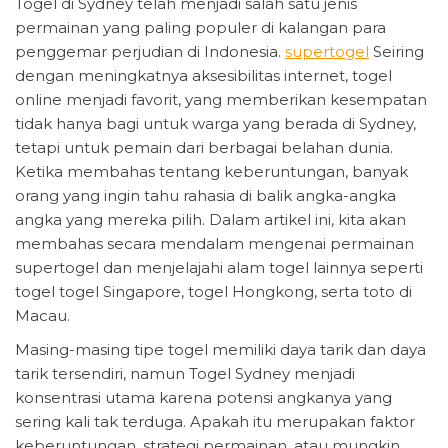
Togel di Sydney telah menjadi salah satu jenis
permainan yang paling populer di kalangan para
penggemar perjudian di Indonesia.
supertogel
Seiring
dengan meningkatnya aksesibilitas internet, togel
online menjadi favorit, yang memberikan kesempatan
tidak hanya bagi untuk warga yang berada di Sydney,
tetapi untuk pemain dari berbagai belahan dunia.
Ketika membahas tentang keberuntungan, banyak
orang yang ingin tahu rahasia di balik angka-angka
angka yang mereka pilih. Dalam artikel ini, kita akan
membahas secara mendalam mengenai permainan
supertogel dan menjelajahi alam togel lainnya seperti
togel togel Singapore, togel Hongkong, serta toto di
Macau.
Masing-masing tipe togel memiliki daya tarik dan daya
tarik tersendiri, namun Togel Sydney menjadi
konsentrasi utama karena potensi angkanya yang
sering kali tak terduga. Apakah itu merupakan faktor
keberuntungan, strategi permainan, atau mungkin