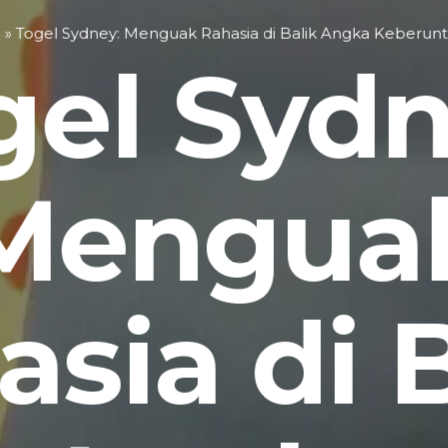
e
»
Togel Sydney: Menguak Rahasia di Balik Angka Keberun
gel Sydn
Mengua
sia di 