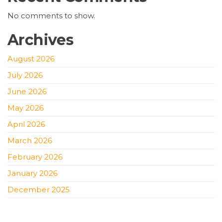
No comments to show.
Archives
August 2026
July 2026
June 2026
May 2026
April 2026
March 2026
February 2026
January 2026
December 2025
November 2025