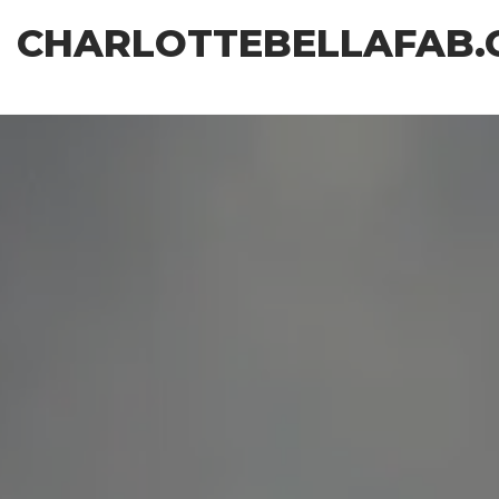
Skip
CHARLOTTEBELLAFAB.
to
the
content