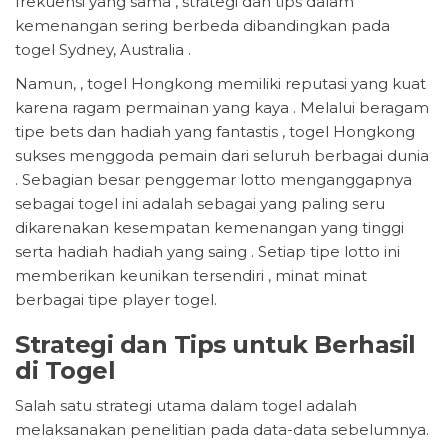
frekuensi yang sama , strategi dan tips dalam
kemenangan sering berbeda dibandingkan pada
togel Sydney, Australia .
Namun, , togel Hongkong memiliki reputasi yang kuat
karena ragam permainan yang kaya . Melalui beragam
tipe bets dan hadiah yang fantastis , togel Hongkong
sukses menggoda pemain dari seluruh berbagai dunia
. Sebagian besar penggemar lotto menganggapnya
sebagai togel ini adalah sebagai yang paling seru
dikarenakan kesempatan kemenangan yang tinggi
serta hadiah hadiah yang saing . Setiap tipe lotto ini
memberikan keunikan tersendiri , minat minat
berbagai tipe player togel.
Strategi dan Tips untuk Berhasil
di Togel
Salah satu strategi utama dalam togel adalah
melaksanakan penelitian pada data-data sebelumnya.