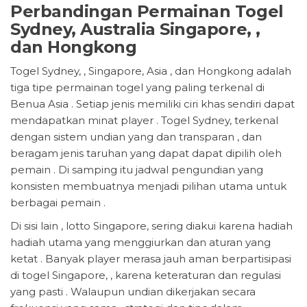
Perbandingan Permainan Togel
Sydney, Australia Singapore, ,
dan Hongkong
Togel Sydney, , Singapore, Asia , dan Hongkong adalah
tiga tipe permainan togel yang paling terkenal di
Benua Asia . Setiap jenis memiliki ciri khas sendiri dapat
mendapatkan minat player . Togel Sydney, terkenal
dengan sistem undian yang dan transparan , dan
beragam jenis taruhan yang dapat dapat dipilih oleh
pemain . Di samping itu jadwal pengundian yang
konsisten membuatnya menjadi pilihan utama untuk
berbagai pemain .
Di sisi lain , lotto Singapore, sering diakui karena hadiah
hadiah utama yang menggiurkan dan aturan yang
ketat . Banyak player merasa jauh aman berpartisipasi
di togel Singapore, , karena keteraturan dan regulasi
yang pasti . Walaupun undian dikerjakan secara