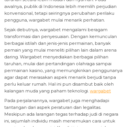
awalnya, publik di Indonesia lebih memilih perjudian
konvensional, tetapi seiringnya perubahan perilaku
pengguna, wargabet mulai menarik perhatian.
Sejak debutnya, wargabet mengalami beragam
transformasi dan penyesuaian. Dengan kemunculan
berbagai istilah dan jenis-jenis permainan, banyak
pemain yang mulai meneliti pilihan lain dalam arena
daring. Wargabet menyediakan berbagai pilihan
taruhan, mulai dari pertandingan olahraga sampai
permainan kasino, yang memungkinkan penggunanya
agar dapat merasakan aspek menarik berjudi tanpa
perlu keluar rumah. Hal ini pun disambut baik oleh
kalangan muda yang paham teknologi.
wargabet
Pada perjalanannya, wargabet juga menghadapi
tantangan dari aspek peraturan dan legalitas.
Meskipun ada larangan tegas terhadap judi di negara
ini, sejumlah individu masih menemukan cara untuk