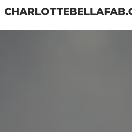
Skip
CHARLOTTEBELLAFAB.
to
the
content