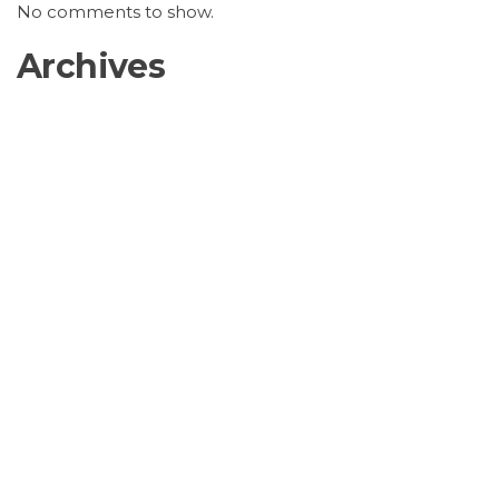
No comments to show.
Archives
August 2026
July 2026
June 2026
May 2026
April 2026
March 2026
February 2026
January 2026
December 2025
November 2025
October 2025