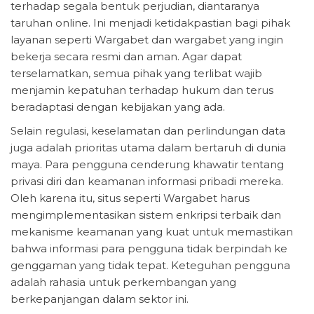
terhadap segala bentuk perjudian, diantaranya
taruhan online. Ini menjadi ketidakpastian bagi pihak
layanan seperti Wargabet dan wargabet yang ingin
bekerja secara resmi dan aman. Agar dapat
terselamatkan, semua pihak yang terlibat wajib
menjamin kepatuhan terhadap hukum dan terus
beradaptasi dengan kebijakan yang ada.
Selain regulasi, keselamatan dan perlindungan data
juga adalah prioritas utama dalam bertaruh di dunia
maya. Para pengguna cenderung khawatir tentang
privasi diri dan keamanan informasi pribadi mereka.
Oleh karena itu, situs seperti Wargabet harus
mengimplementasikan sistem enkripsi terbaik dan
mekanisme keamanan yang kuat untuk memastikan
bahwa informasi para pengguna tidak berpindah ke
genggaman yang tidak tepat. Keteguhan pengguna
adalah rahasia untuk perkembangan yang
berkepanjangan dalam sektor ini.