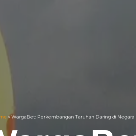
me
»
WargaBet: Perkembangan Taruhan Daring di Negara 