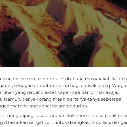
udian online semakin populer di antara masyarakat. Salah s
gabet, sebagai tempat bertaruh bagi banyak orang. Warga
uhan yang dapat diakses kapan saja dan di mana saja,
 Namun, banyak orang masih bertanya-tanya seberapa
n metode tradisional dalam perjudian.
n mengunjungi lokasi taruhan fisik, memiliki daya tarik terse
ditawarkan sangat sulit untuk disangkal. Di sisi lain, denga