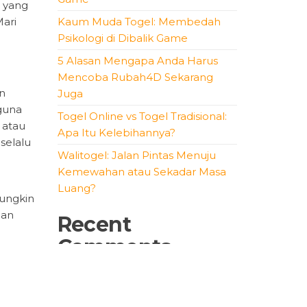
 yang
Mari
Kaum Muda Togel: Membedah
Psikologi di Dibalik Game
5 Alasan Mengapa Anda Harus
Mencoba Rubah4D Sekarang
n
Juga
guna
Togel Online vs Togel Tradisional:
 atau
Apa Itu Kelebihannya?
selalu
Walitogel: Jalan Pintas Menuju
Kemewahan atau Sekadar Masa
Luang?
mungkin
dan
Recent
Comments
guna
na
No comments to show.
bisa
Archives
bih