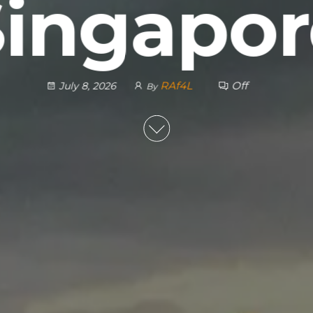
Singapor
RAf4L
Off
July 8, 2026
By