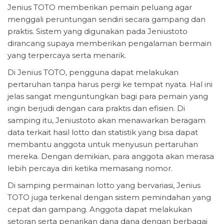
Jenius TOTO memberikan pemain peluang agar
menggali peruntungan sendiri secara gampang dan
praktis. Sistem yang digunakan pada Jeniustoto
dirancang supaya memberikan pengalaman bermain
yang terpercaya serta menarik.
Di Jenius TOTO, pengguna dapat melakukan
pertaruhan tanpa harus pergi ke tempat nyata. Hal ini
jelas sangat menguntungkan bagi para pemain yang
ingin berjudi dengan cara praktis dan efisien. Di
samping itu, Jeniustoto akan menawarkan beragam
data terkait hasil lotto dan statistik yang bisa dapat
membantu anggota untuk menyusun pertaruhan
mereka. Dengan demikian, para anggota akan merasa
lebih percaya diri ketika memasang nomor.
Di samping permainan lotto yang bervariasi, Jenius
TOTO juga terkenal dengan sistem pemindahan yang
cepat dan gampang. Anggota dapat melakukan
setoran serta penarikan dana dana dengan berbagai