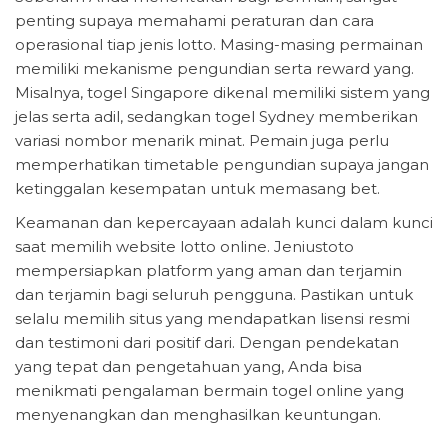
penting supaya memahami peraturan dan cara
operasional tiap jenis lotto. Masing-masing permainan
memiliki mekanisme pengundian serta reward yang.
Misalnya, togel Singapore dikenal memiliki sistem yang
jelas serta adil, sedangkan togel Sydney memberikan
variasi nombor menarik minat. Pemain juga perlu
memperhatikan timetable pengundian supaya jangan
ketinggalan kesempatan untuk memasang bet.
Keamanan dan kepercayaan adalah kunci dalam kunci
saat memilih website lotto online. Jeniustoto
mempersiapkan platform yang aman dan terjamin
dan terjamin bagi seluruh pengguna. Pastikan untuk
selalu memilih situs yang mendapatkan lisensi resmi
dan testimoni dari positif dari. Dengan pendekatan
yang tepat dan pengetahuan yang, Anda bisa
menikmati pengalaman bermain togel online yang
menyenangkan dan menghasilkan keuntungan.