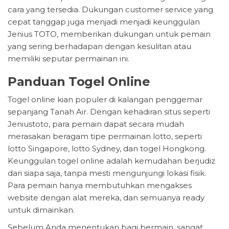
cara yang tersedia. Dukungan customer service yang
cepat tanggap juga menjadi menjadi keunggulan
Jenius TOTO, memberikan dukungan untuk pemain
yang sering berhadapan dengan kesulitan atau
memiliki seputar permainan ini.
Panduan Togel Online
Togel online kian populer di kalangan penggemar
sepanjang Tanah Air. Dengan kehadiran situs seperti
Jeniustoto, para pemain dapat secara mudah
merasakan beragam tipe permainan lotto, seperti
lotto Singapore, lotto Sydney, dan togel Hongkong.
Keunggulan togel online adalah kemudahan berjudiz
dari siapa saja, tanpa mesti mengunjungi lokasi fisik.
Para pemain hanya membutuhkan mengakses
website dengan alat mereka, dan semuanya ready
untuk dimainkan.
Sebelum Anda menentukan bagi bermain, sangat