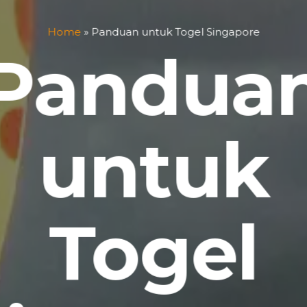
Home
»
Panduan untuk Togel Singapore
Pandua
untuk
Togel