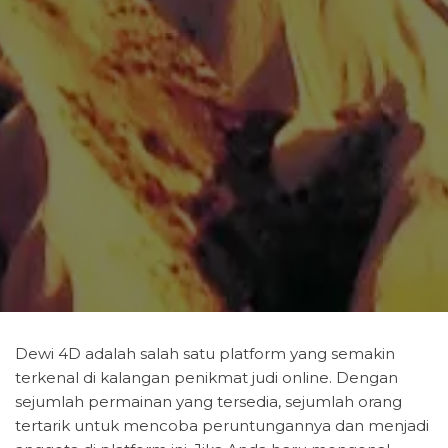
Dewi 4D adalah salah satu platform yang semakin
terkenal di kalangan penikmat judi online. Dengan
sejumlah permainan yang tersedia, sejumlah orang
tertarik untuk mencoba peruntungannya dan menjadi