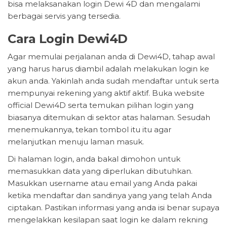
bisa melaksanakan login Dewi 4D dan mengalami
berbagai servis yang tersedia.
Cara Login Dewi4D
Agar memulai perjalanan anda di Dewi4D, tahap awal
yang harus harus diambil adalah melakukan login ke
akun anda. Yakinlah anda sudah mendaftar untuk serta
mempunyai rekening yang aktif aktif. Buka website
official Dewi4D serta temukan pilihan login yang
biasanya ditemukan di sektor atas halaman. Sesudah
menemukannya, tekan tombol itu itu agar
melanjutkan menuju laman masuk.
Di halaman login, anda bakal dimohon untuk
memasukkan data yang diperlukan dibutuhkan.
Masukkan username atau email yang Anda pakai
ketika mendaftar dan sandinya yang yang telah Anda
ciptakan. Pastikan informasi yang anda isi benar supaya
mengelakkan kesilapan saat login ke dalam rekning