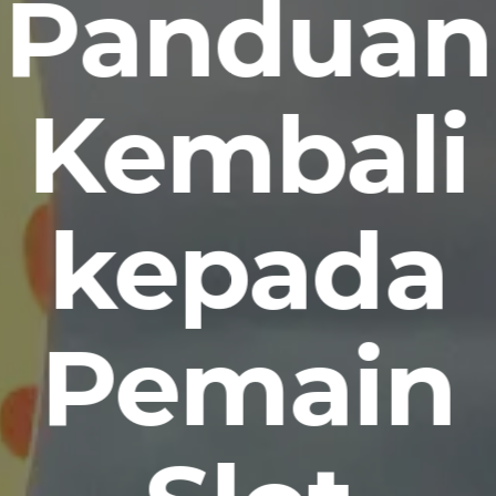
Panduan
Kembali
kepada
Pemain