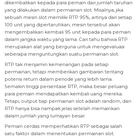
dikembalikan kepada para pemain dari jumlah taruhan
yang dilakukan dalam permainan slot. Misalnya, jika
sebuah mesin slot memiliki RTP 95%, artinya dari setiap
100 unit yang dipertaruhkan, mesin tersebut akan
mengembalikan kembali 95 unit kepada para pemain
dalam jangka waktu yang lama. Cari tahu bahwa RTP
merupakan alat yang berguna untuk mengevaluasi
seberapa menguntungkan suatu permainan slot.
RTP tak menjamin kemenangan pada setiap
permainan, tetapi memberikan gambaran tentang
potensi return dalam periode yang lebih lama.
Semakin tinggi persentase RTP, maka besar peluang
para pemain mendapatkan kembali uang mereka.
Tetapi, output tiap permainan slot adalah random, dan
RTP hanya bisa nampak jelas setelah memainkan
dalam jumlah yang lumayan besar.
Pemain cerdas memperhatikan RTP sebagai salah
satu faktor dalam menentukan permainan slot.