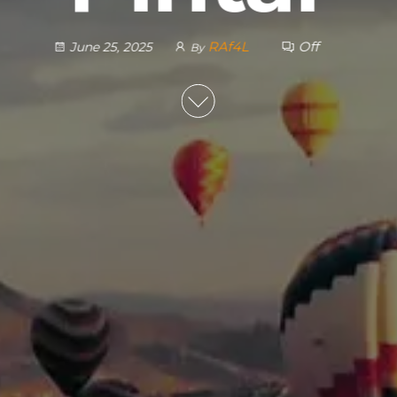
RAf4L
Off
June 25, 2025
By