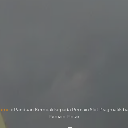
ome
»
Panduan Kembali kepada Pemain Slot Pragmatik ba
Pemain Pintar