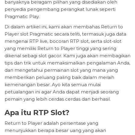
banyaknya beragam pilihan yang disediakan oleh
penyedia pengembang perangkat lunak seperti
Pragmatic Play.
Di dalam artikel ini, kami akan membahas Return to
Player slot Pragmatic secara teliti, termasuk juga data
mengenai RTP live, bocoran RTP slot, serta slot-slot
yang memiliki Return to Player tinggi yang sering
dikenal sebagi slot gacor. Kami juga akan membagikan
tips dan trik untuk memaksimalkan pengalaman Anda,
dan mengetahui permainan slot yang mana yang
memberikan peluang paling baik dalam meraih
kemenangan besar. Ayo kita semua mulai
petualangan ini agar Anda dapat menjadi seorang
pemain yang lebih cerdas cerdas dan berhasil.
Apa itu RTP Slot?
Return to Player adalah persentase yang
menunjukkan berapa besar uang yang akan