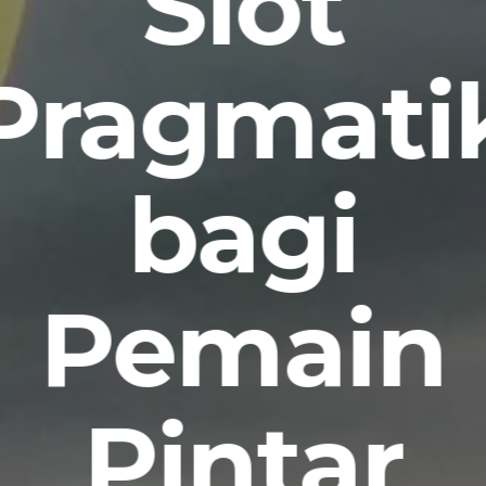
Slot
Pragmati
bagi
Pemain
Pintar