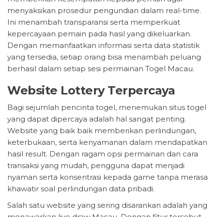
menyaksikan prosedur pengundian dalam real-time.
Ini menambah transparansi serta memperkuat
kepercayaan pemain pada hasil yang dikeluarkan.
Dengan memanfaatkan informasi serta data statistik
yang tersedia, setiap orang bisa menambah peluang
berhasil dalam setiap sesi permainan Togel Macau.
Website Lottery Terpercaya
Bagi sejumlah pencinta togel, menemukan situs togel
yang dapat dipercaya adalah hal sangat penting.
Website yang baik baik memberikan perlindungan,
keterbukaan, serta kenyamanan dalam mendapatkan
hasil result. Dengan ragam opsi permainan dan cara
transaksi yang mudah, pengguna dapat menjadi
nyaman serta konsentrasi kepada game tanpa merasa
khawatir soal perlindungan data pribadi.
Salah satu website yang sering disarankan adalah yang
menawarkan live draw Macau. Dengan fitur tersebut,