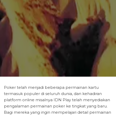
Poker telah menjadi beberapa permainan kartu
termasuk populer di seluruh dunia, dan kehadiran
platform online misalnya IDN Play telah menyediakan
pengalaman permainan poker ke tingkat yang baru.
Bagi mereka yang ingin mempelajari detail permainan