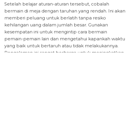
Setelah belajar aturan-aturan tersebut, cobalah
bermain di meja dengan taruhan yang rendah. Ini akan
memberi peluang untuk berlatih tanpa resiko
kehilangan uang dalam jumlah besar. Gunakan
kesempatan ini untuk mengintip cara bermain
pemain-pemain lain dan mengetahui kapankah waktu
yang baik untuk bertaruh atau tidak melakukannya.
Pengalaman ini sangat berharga untuk meningkatkan
keterampilan Anda di IDN Play.
Selain itu, penting untuk tetap tenang dan tidak
terburu-buru dalam mengambil keputusan. Perasaan
bisa menyentuh permainan Anda, jadi ingatlah selalu
untuk bermain dengan rasional. Dalam setiap sesi
permainan, cobalah untuk menganalisis permainan
Anda dan buat catatan-catatan tentang apa yang
berhasil dan tidak berhasil. Dengan cara ini, Anda akan
terus belajar dan berkembang sebagai pemain poker
di platform IDN Poker.