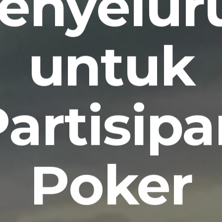
enyelur
untuk
artisip
Poker