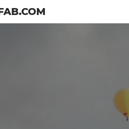
FAB.COM