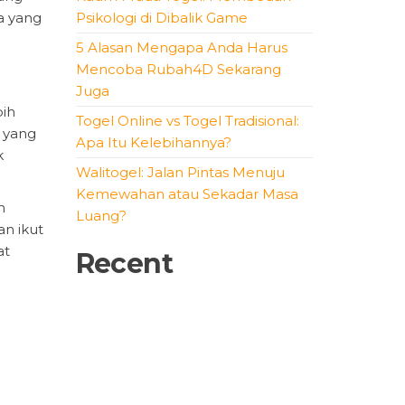
a yang
Psikologi di Dibalik Game
5 Alasan Mengapa Anda Harus
Mencoba Rubah4D Sekarang
Juga
bih
Togel Online vs Togel Tradisional:
 yang
Apa Itu Kelebihannya?
k
Walitogel: Jalan Pintas Menuju
Kemewahan atau Sekadar Masa
n
Luang?
n ikut
at
Recent
Comments
t.
No comments to show.
 siapa
Archives