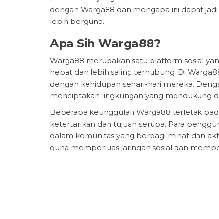
dengan Warga88 dan mengapa ini dapat jadi 
lebih berguna.
Apa Sih Warga88?
Warga88 merupakan satu platform sosial yan
hebat dan lebih saling terhubung. Di Warga8
dengan kehidupan sehari-hari mereka. Dengan
menciptakan lingkungan yang mendukung dan
Beberapa keunggulan Warga88 terletak p
ketertarikan dan tujuan serupa. Para peng
dalam komunitas yang berbagi minat dan akt
guna memperluas jaringan sosial dan memper
Di samping itu, Warga88 juga memberikan 
kolaborasi. Dari forum diskusi sampai berbagi 
Dengan segala fasilitas dan manfaat yang t
saja yang berkeinginan berpartisipasi dalam