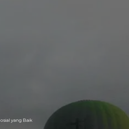
sial yang Baik