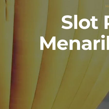
H
Slot 
Menarik