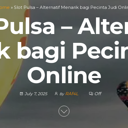
ome
»
Slot Pulsa – Alternatif Menarik bagi Pecinta Judi Onl
Pulsa – Alte
 bagi Peci
Online
RAf4L
Off
July 7, 2025
By