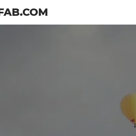
FAB.COM