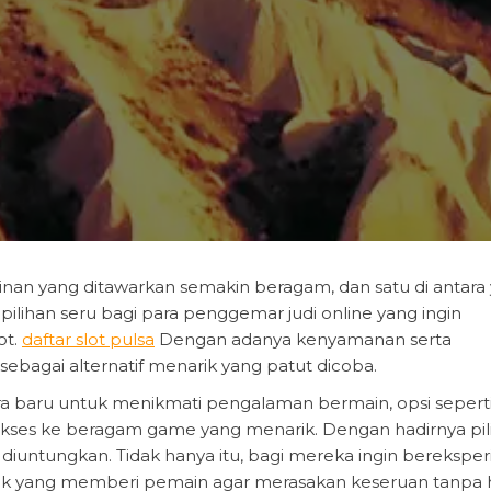
inan yang ditawarkan semakin beragam, dan satu di antara
i pilihan seru bagi para penggemar judi online yang ingin
ot.
daftar slot pulsa
Dengan adanya kenyamanan serta
sebagai alternatif menarik yang patut dicoba.
a baru untuk menikmati pengalaman bermain, opsi sepert
akses ke beragam game yang menarik. Dengan hadirnya pil
 diuntungkan. Tidak hanya itu, bagi mereka ingin berekspe
t 10k yang memberi pemain agar merasakan keseruan tanpa 