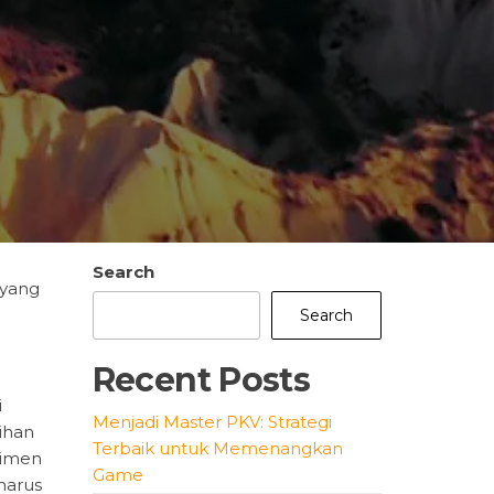
Search
 yang
Search
Recent Posts
i
Menjadi Master PKV: Strategi
ihan
Terbaik untuk Memenangkan
rimen
Game
harus