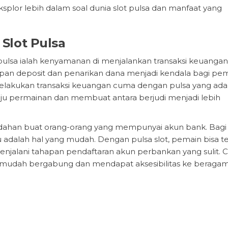
splor lebih dalam soal dunia slot pulsa dan manfaat yang
lot Pulsa
ulsa ialah kenyamanan di menjalankan transaksi keuangan
hapan deposit dan penarikan dana menjadi kendala bagi pem
a melakukan transaksi keuangan cuma dengan pulsa yang ada
ju permainan dan membuat antara berjudi menjadi lebih
udahan buat orang-orang yang mempunyai akun bank. Bagi
u adalah hal yang mudah. Dengan pulsa slot, pemain bisa t
menjalani tahapan pendaftaran akun perbankan yang sulit.
 mudah bergabung dan mendapat aksesibilitas ke beragam 
h yang kerap ditawarkan oleh website yang menyediakan pu
pulsa slot tanpa pemotongan, lantaran pemain mendapat
i samping itu, opsi deposit yang kecil, contohnya pulsa slot 