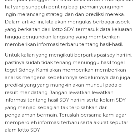
hal yang sungguh penting bagi pemain yang ingin
ingin merancang strategi dan dan prediksi mereka.
Dalam artikel ini, kita akan mengulas berbagai aspek
yang berkaitan dari lotto SDY, termasuk data keluaran
hingga pengundian langsung yang memberikan
memberikan informasi terbaru tentang hasil-hasil.
Untuk kalian yang mengikuti berpartisipasi sdy hari ini,
pastinya sudah tidak tenang menunggu hasil togel
togel Sidney. Kami akan memberikan memberikan
analisis mengenai sebelumnya sebelumnya dan juga
prediksi yang yang mungkin akan muncul pada di
result mendatang. Jangan lewatkan lewatkan
informasi tentang hasil SDY hari ini serta kolam SDY
yang menjadi sebagian tak terpisahkan dari
pengalaman bermain. Teruslah bersama kami agar
memperoleh informasi terbaru serta akurat seputar
alam lotto SDY.