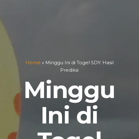
Home
»
Minggu Ini di Togel SDY: Hasil
Prediksi
Minggu
Ini di