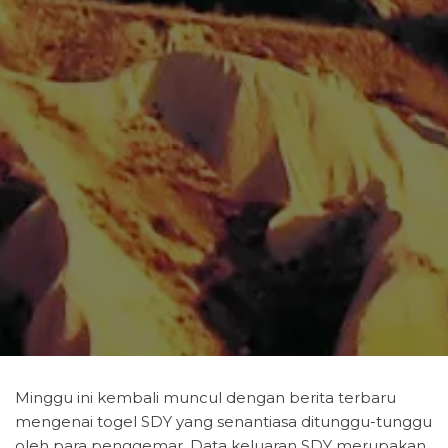
Minggu ini kembali muncul dengan berita terbaru
mengenai togel SDY yang senantiasa ditunggu-tunggu
oleh para penggemar. Data keluaran SDY merupakan