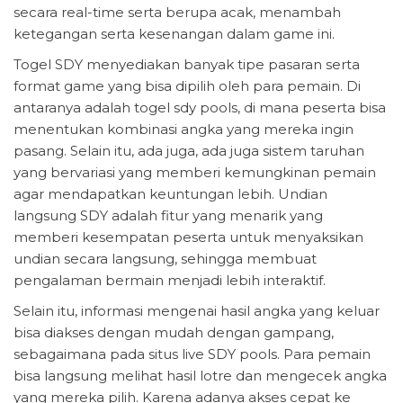
secara real-time serta berupa acak, menambah
ketegangan serta kesenangan dalam game ini.
Togel SDY menyediakan banyak tipe pasaran serta
format game yang bisa dipilih oleh para pemain. Di
antaranya adalah togel sdy pools, di mana peserta bisa
menentukan kombinasi angka yang mereka ingin
pasang. Selain itu, ada juga, ada juga sistem taruhan
yang bervariasi yang memberi kemungkinan pemain
agar mendapatkan keuntungan lebih. Undian
langsung SDY adalah fitur yang menarik yang
memberi kesempatan peserta untuk menyaksikan
undian secara langsung, sehingga membuat
pengalaman bermain menjadi lebih interaktif.
Selain itu, informasi mengenai hasil angka yang keluar
bisa diakses dengan mudah dengan gampang,
sebagaimana pada situs live SDY pools. Para pemain
bisa langsung melihat hasil lotre dan mengecek angka
yang mereka pilih. Karena adanya akses cepat ke