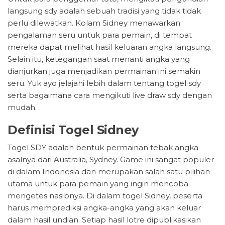
langsung sdy adalah sebuah tradisi yang tidak tidak
perlu dilewatkan. Kolam Sidney menawarkan
pengalaman seru untuk para pemain, di tempat
mereka dapat melihat hasil keluaran angka langsung.
Selain itu, ketegangan saat menanti angka yang
dianjurkan juga menjadikan permainan ini semakin
seru. Yuk ayo jelajahi lebih dalam tentang togel sdy
serta bagaimana cara mengikuti live draw sdy dengan
mudah.
Definisi Togel Sidney
Togel SDY adalah bentuk permainan tebak angka
asalnya dari Australia, Sydney. Game ini sangat populer
di dalam Indonesia dan merupakan salah satu pilihan
utama untuk para pemain yang ingin mencoba
mengetes nasibnya. Di dalam togel Sidney, peserta
harus memprediksi angka-angka yang akan keluar
dalam hasil undian. Setiap hasil lotre dipublikasikan