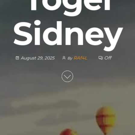
Sidney
RAf4L
Off
August 29, 2025
By