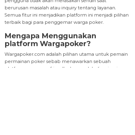
pengguna tidak akan merasakan sendiri saat
berurusan masalah atau inquiry tentang layanan.
Semua fitur ini menjadikan platform ini menjadi pilihan
terbaik bagi para penggemar warga poker.
Mengapa Menggunakan
platform Wargapoker?
Wargapoker.com adalah pilihan utama untuk pemain
permainan poker sebab menawarkan sebuah
platform yang user-friendly dan mudah dinavigasi.
Ketersediaan berbagai jenis permainan menarik bagi
untuk semua pemain dari berbagai level keahlian,
mulai dari yang baru mulai maupun mahiran. Dengan
desain yang intuitif dan fitur-fitur canggih,
pertandingan menjadi lebih menyenangkan dan
kompetitif.
Keamanan dan kebersihan juga adalah hal yang
sangat penting di Wargapoker.com. Menggunakan