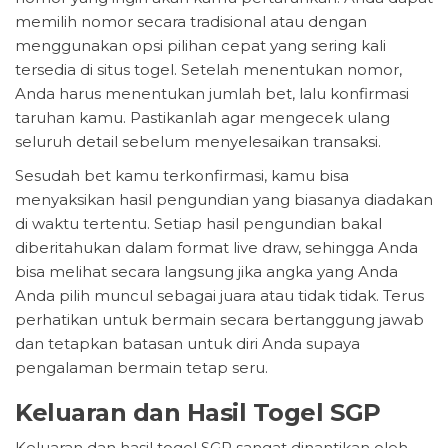
memilih nomor secara tradisional atau dengan
menggunakan opsi pilihan cepat yang sering kali
tersedia di situs togel. Setelah menentukan nomor,
Anda harus menentukan jumlah bet, lalu konfirmasi
taruhan kamu. Pastikanlah agar mengecek ulang
seluruh detail sebelum menyelesaikan transaksi.
Sesudah bet kamu terkonfirmasi, kamu bisa
menyaksikan hasil pengundian yang biasanya diadakan
di waktu tertentu. Setiap hasil pengundian bakal
diberitahukan dalam format live draw, sehingga Anda
bisa melihat secara langsung jika angka yang Anda
Anda pilih muncul sebagai juara atau tidak tidak. Terus
perhatikan untuk bermain secara bertanggung jawab
dan tetapkan batasan untuk diri Anda supaya
pengalaman bermain tetap seru.
Keluaran dan Hasil Togel SGP
Keluaran dan hasil togel SGP sangat dinantikan oleh