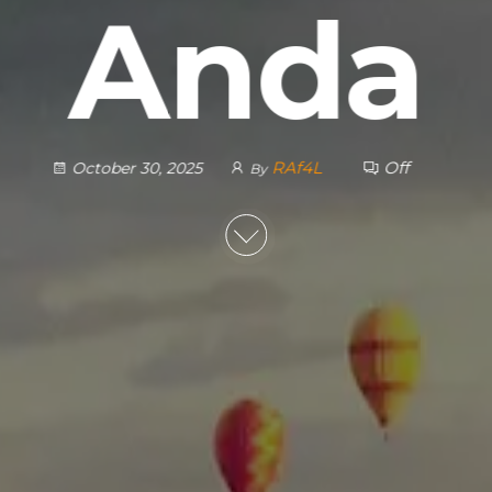
Anda
RAf4L
Off
October 30, 2025
By