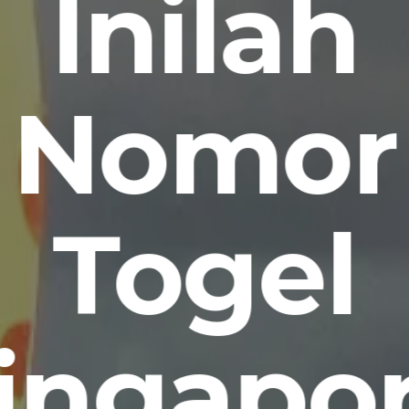
Inilah
Nomor
Togel
ingapo