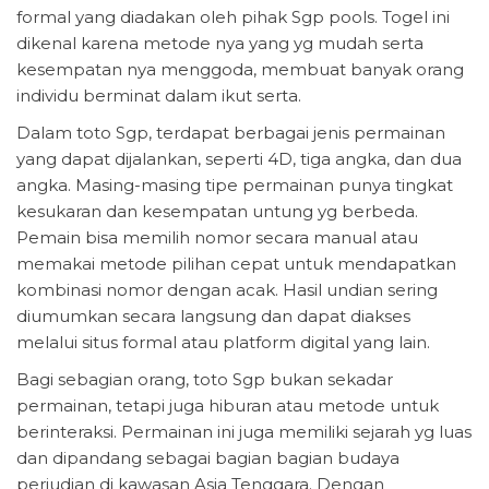
formal yang diadakan oleh pihak Sgp pools. Togel ini
dikenal karena metode nya yang yg mudah serta
kesempatan nya menggoda, membuat banyak orang
individu berminat dalam ikut serta.
Dalam toto Sgp, terdapat berbagai jenis permainan
yang dapat dijalankan, seperti 4D, tiga angka, dan dua
angka. Masing-masing tipe permainan punya tingkat
kesukaran dan kesempatan untung yg berbeda.
Pemain bisa memilih nomor secara manual atau
memakai metode pilihan cepat untuk mendapatkan
kombinasi nomor dengan acak. Hasil undian sering
diumumkan secara langsung dan dapat diakses
melalui situs formal atau platform digital yang lain.
Bagi sebagian orang, toto Sgp bukan sekadar
permainan, tetapi juga hiburan atau metode untuk
berinteraksi. Permainan ini juga memiliki sejarah yg luas
dan dipandang sebagai bagian bagian budaya
perjudian di kawasan Asia Tenggara. Dengan