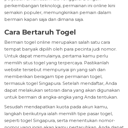
perkembangan teknologi, permainan ini online kini
semakin populer, memungkinkan pemain dalam
bermain kapan saja dan dimana saja.
Cara Bertaruh Togel
Bermain togel online merupakan salah satu cara
tempat banyak dipilih oleh para pecinta judi nomor.
Untuk dapat memulainya, pertama kamu perlu
memilih situs togel yang terpercaya. Pastikanlah
website tersebut mempunyai ijin yang sah dan
memberikan beragam tipe permainan togel,
termasuk togel Singapura. Setelah mendaftar, Anda
dapat melakukan setoran dana yang akan digunakan
untuk bermain di angka-angka yang Anda tentukan.
Sesudah mendapatkan kuota pada akun kamu,
langkah berikutnya ialah memilih tipe pasar togel,
seperti togel Singapura, serta menentukan nomor-
nomor yang ingin akan kamu pertaruhkan. Anda dapat