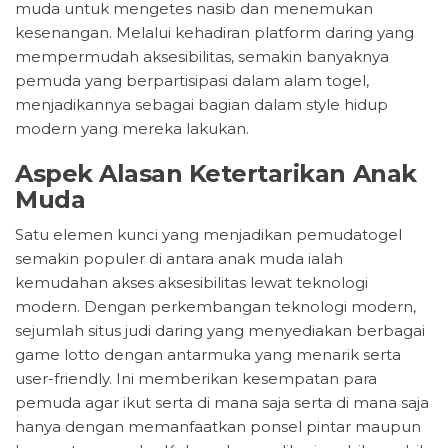
muda untuk mengetes nasib dan menemukan
kesenangan. Melalui kehadiran platform daring yang
mempermudah aksesibilitas, semakin banyaknya
pemuda yang berpartisipasi dalam alam togel,
menjadikannya sebagai bagian dalam style hidup
modern yang mereka lakukan.
Aspek Alasan Ketertarikan Anak
Muda
Satu elemen kunci yang menjadikan pemudatogel
semakin populer di antara anak muda ialah
kemudahan akses aksesibilitas lewat teknologi
modern. Dengan perkembangan teknologi modern,
sejumlah situs judi daring yang menyediakan berbagai
game lotto dengan antarmuka yang menarik serta
user-friendly. Ini memberikan kesempatan para
pemuda agar ikut serta di mana saja serta di mana saja
hanya dengan memanfaatkan ponsel pintar maupun