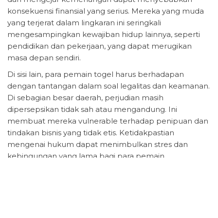
konsekuensi finansial yang serius. Mereka yang muda
yang terjerat dalam lingkaran ini seringkali
mengesampingkan kewajiban hidup lainnya, seperti
pendidikan dan pekerjaan, yang dapat merugikan
masa depan sendiri.
Di sisi lain, para pemain togel harus berhadapan
dengan tantangan dalam soal legalitas dan keamanan.
Di sebagian besar daerah, perjudian masih
dipersepsikan tidak sah atau mengandung. Ini
membuat mereka vulnerable terhadap penipuan dan
tindakan bisnis yang tidak etis. Ketidakpastian
mengenai hukum dapat menimbulkan stres dan
kebingungan yang lama bagi para pemain.
Risiko dimensi sosial juga adalah perhatian yang
penting, di mana ketergantungan judi dapat merusak
interaksi dengan rekan dan sanak. Generasi muda yang
terlibat dalam pemudatogel sering kali mendapatkan