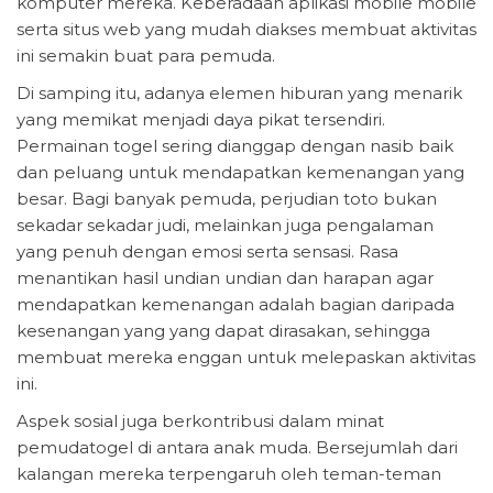
komputer mereka. Keberadaan aplikasi mobile mobile
serta situs web yang mudah diakses membuat aktivitas
ini semakin buat para pemuda.
Di samping itu, adanya elemen hiburan yang menarik
yang memikat menjadi daya pikat tersendiri.
Permainan togel sering dianggap dengan nasib baik
dan peluang untuk mendapatkan kemenangan yang
besar. Bagi banyak pemuda, perjudian toto bukan
sekadar sekadar judi, melainkan juga pengalaman
yang penuh dengan emosi serta sensasi. Rasa
menantikan hasil undian undian dan harapan agar
mendapatkan kemenangan adalah bagian daripada
kesenangan yang yang dapat dirasakan, sehingga
membuat mereka enggan untuk melepaskan aktivitas
ini.
Aspek sosial juga berkontribusi dalam minat
pemudatogel di antara anak muda. Bersejumlah dari
kalangan mereka terpengaruh oleh teman-teman