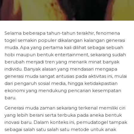
Selama beberapa tahun-tahun terakhir, fenomena
togel semakin populer dikalangan kalangan generasi
muda. Apa yang pertama kali dilihat sebagai sebuah
hobi maupun bentuk entertainment, sekarang sudah
berubah menjadi tren yang menarik minat banyak
individu. Banyak alasan yang mendasari mengapa
generasi muda sangat antusias pada aktivitas ini, mulai
dari pengaruh sosial media, hingga ketidakpastian
ekonomi yang mendukung pencarian kesempatan
baru.
Generasi muda zaman sekarang terkenal memiliki ciri
yang lebih berani serta terbuka pada aneka bentuk
inovasi baru. Dalam konteks ini, pemudatogel tampak
sebagai salah satu salah satu metode untuk anak