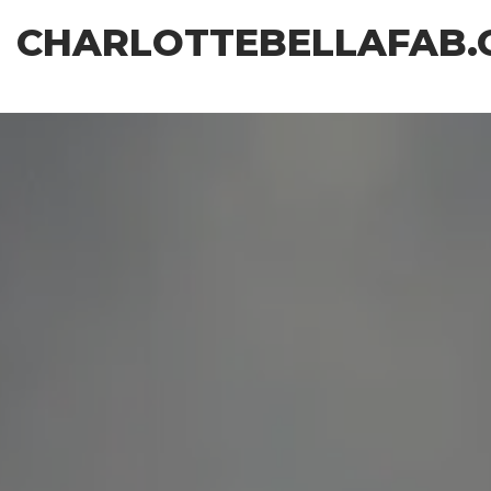
Skip
CHARLOTTEBELLAFAB.
to
the
content