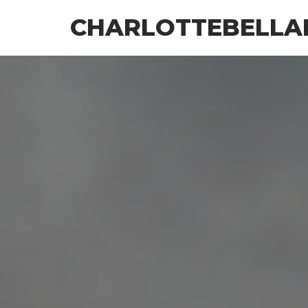
Skip
CHARLOTTEBELLA
to
the
content