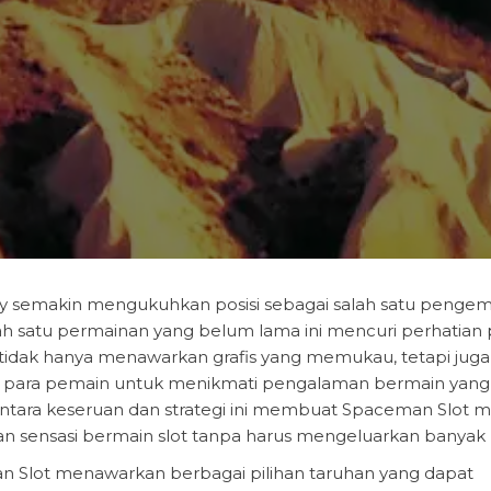
Play semakin mengukuhkan posisi sebagai salah satu peng
ah satu permainan yang belum lama ini mencuri perhatian 
tidak hanya menawarkan grafis yang memukau, tetapi juga
ara pemain untuk menikmati pengalaman bermain yang
ntara keseruan dan strategi ini membuat Spaceman Slot m
kan sensasi bermain slot tanpa harus mengeluarkan banyak
an Slot menawarkan berbagai pilihan taruhan yang dapat