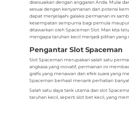
disesuaikan dengan anggaran Anda. Mulai dari
sesuai dengan kenyamanan dan potensi keme
dapat menjelajahi galaksi permainan ini samb
kesempatan sempurna bagi pemula maupun 
ditawarkan oleh Spaceman Slot. Mari kita tel
mengapa taruhan kecil menjadi pilihan yang 
Pengantar Slot Spaceman
Slot Spaceman merupakan salah satu permain
angkasa yang inovatif, permainan ini memb
grafis yang menawan dan efek suara yang 
Spaceman berhasil menarik perhatian banya
Salah satu daya tarik utama dari slot Spacem
taruhan kecil, seperti slot bet kecil, yang
mengeluarkan banyak modal. Ini sangat me
risiko besar, sekaligus memberikan kesem
Tidak hanya itu, slot Spaceman juga menawar
hingga slot bet 400. Dengan berbagai piliha