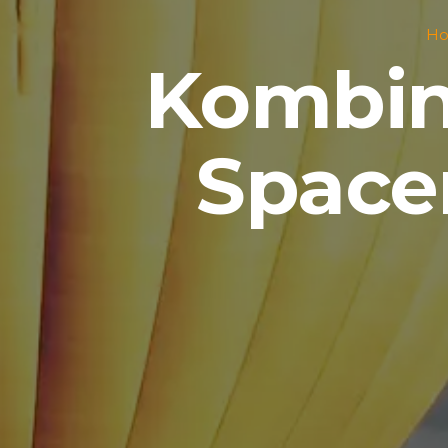
H
Kombin
Space