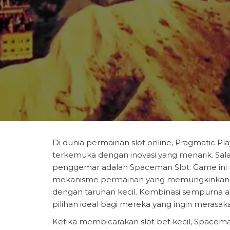
Di dunia permainan slot online, Pragmatic 
terkemuka dengan inovasi yang menarik. Sal
penggemar adalah Spaceman Slot. Game ini 
mekanisme permainan yang memungkinkan p
dengan taruhan kecil. Kombinasi sempurna a
pilihan ideal bagi mereka yang ingin merasa
Ketika membicarakan slot bet kecil, Spacem