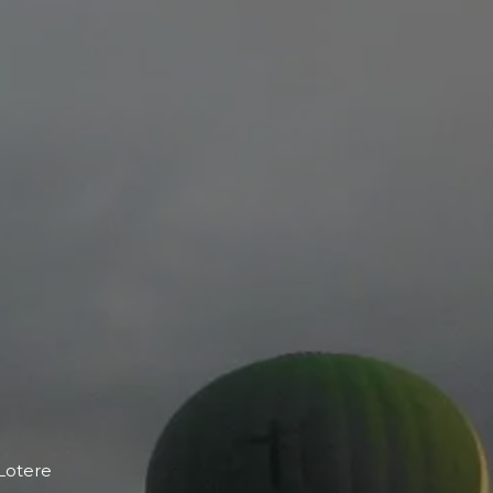
Lotere