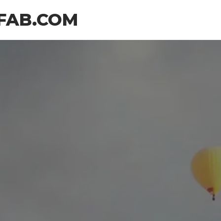
FAB.COM