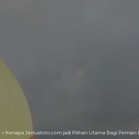
e
»
Kenapa Jeniustoto.com jadi Pilihan Utama Bagi Pemain 