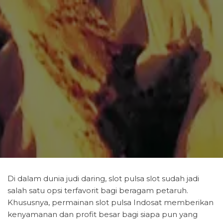
Di dalam dunia judi daring, slot pulsa slot sudah jadi
salah satu opsi terfavorit bagi beragam petaruh.
Khususnya, permainan slot pulsa Indosat memberikan
kenyamanan dan profit besar bagi siapa pun yang