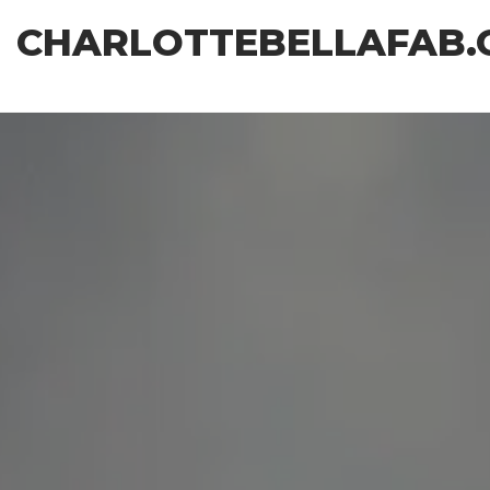
Skip
CHARLOTTEBELLAFAB.
to
the
content