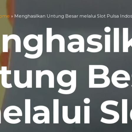
ome
»
Menghasilkan Untung Besar melalui Slot Pulsa Indos
nghasil
tung Be
elalui Sl