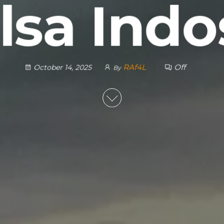
lsa Indo
RAf4L
Off
October 14, 2025
By