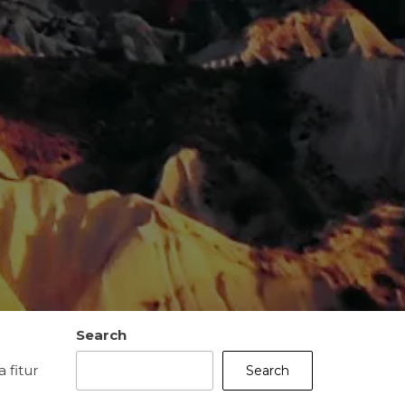
Search
 fitur
Search