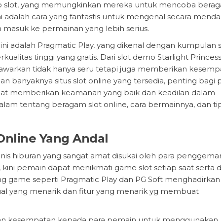
mo slot, yang memungkinkan mereka untuk mencoba bera
ni adalah cara yang fantastis untuk mengenal secara mend
m masuk ke permainan yang lebih serius.
ini adalah Pragmatic Play, yang dikenal dengan kumpulan s
litas tinggi yang gratis. Dari slot demo Starlight Princes
ditawarkan tidak hanya seru tetapi juga memberikan kesem
 banyaknya situs slot online yang tersedia, penting bagi
apat memberikan keamanan yang baik dan keadilan dalam
alam tentang beragam slot online, cara bermainnya, dan ti
Online Yang Andal
 jenis hiburan yang sangat amat disukai oleh para penggema
 kini pemain dapat menikmati game slot setiap saat serta 
ng game seperti Pragmatic Play dan PG Soft menghadirkan
isual yang menarik dan fitur yang menarik yg membuat
an kesempatan kepada para pemain untuk menggunakan