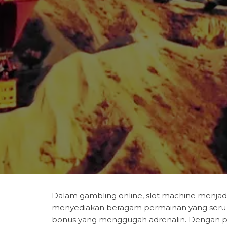
Dalam gambling online, slot machine menjadi 
menyediakan beragam permainan yang seru d
bonus yang menggugah adrenalin. Dengan p