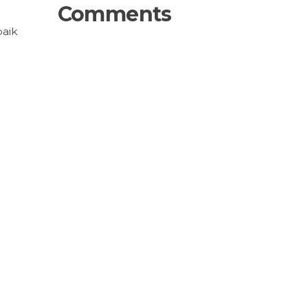
Comments
baik
No comments to show.
 yang
Archives
njamin
August 2026
ce
July 2026
June 2026
May 2026
April 2026
gai
March 2026
February 2026
ain
.
January 2026
December 2025
November 2025