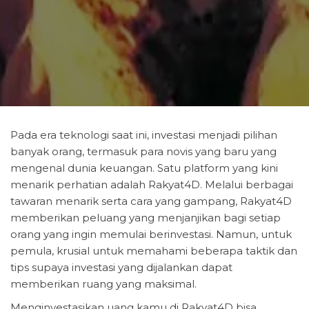
Pada era teknologi saat ini, investasi menjadi pilihan
banyak orang, termasuk para novis yang baru yang
mengenal dunia keuangan. Satu platform yang kini
menarik perhatian adalah Rakyat4D. Melalui berbagai
tawaran menarik serta cara yang gampang, Rakyat4D
memberikan peluang yang menjanjikan bagi setiap
orang yang ingin memulai berinvestasi. Namun, untuk
pemula, krusial untuk memahami beberapa taktik dan
tips supaya investasi yang dijalankan dapat
memberikan ruang yang maksimal.
Menginvestasikan uang kamu di Rakyat4D bisa