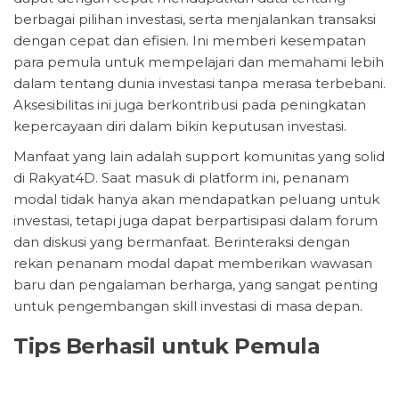
berbagai pilihan investasi, serta menjalankan transaksi
dengan cepat dan efisien. Ini memberi kesempatan
para pemula untuk mempelajari dan memahami lebih
dalam tentang dunia investasi tanpa merasa terbebani.
Aksesibilitas ini juga berkontribusi pada peningkatan
kepercayaan diri dalam bikin keputusan investasi.
Manfaat yang lain adalah support komunitas yang solid
di Rakyat4D. Saat masuk di platform ini, penanam
modal tidak hanya akan mendapatkan peluang untuk
investasi, tetapi juga dapat berpartisipasi dalam forum
dan diskusi yang bermanfaat. Berinteraksi dengan
rekan penanam modal dapat memberikan wawasan
baru dan pengalaman berharga, yang sangat penting
untuk pengembangan skill investasi di masa depan.
Tips Berhasil untuk Pemula
Untuk investor baru yang ingin berinvestasi di
Rakyat4D, sangat penting untuk mengerti karakteristik