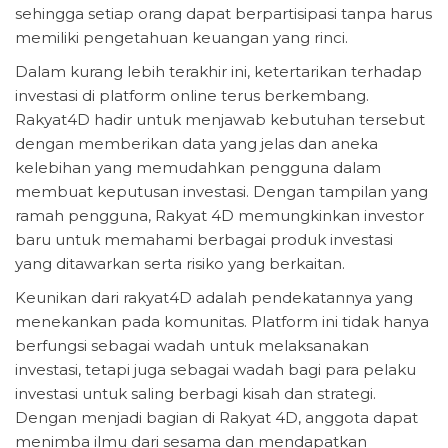
sehingga setiap orang dapat berpartisipasi tanpa harus
memiliki pengetahuan keuangan yang rinci.
Dalam kurang lebih terakhir ini, ketertarikan terhadap
investasi di platform online terus berkembang.
Rakyat4D hadir untuk menjawab kebutuhan tersebut
dengan memberikan data yang jelas dan aneka
kelebihan yang memudahkan pengguna dalam
membuat keputusan investasi. Dengan tampilan yang
ramah pengguna, Rakyat 4D memungkinkan investor
baru untuk memahami berbagai produk investasi
yang ditawarkan serta risiko yang berkaitan.
Keunikan dari rakyat4D adalah pendekatannya yang
menekankan pada komunitas. Platform ini tidak hanya
berfungsi sebagai wadah untuk melaksanakan
investasi, tetapi juga sebagai wadah bagi para pelaku
investasi untuk saling berbagi kisah dan strategi.
Dengan menjadi bagian di Rakyat 4D, anggota dapat
menimba ilmu dari sesama dan mendapatkan