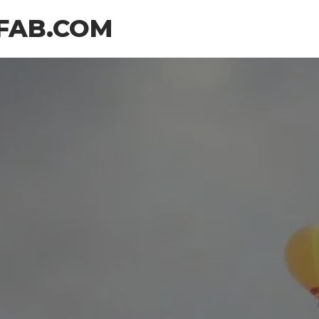
FAB.COM