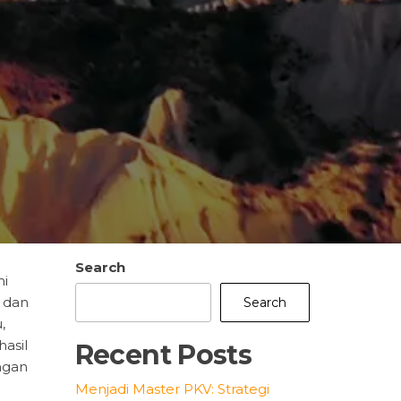
Search
mi
t dan
Search
,
hasil
Recent Posts
ngan
Menjadi Master PKV: Strategi