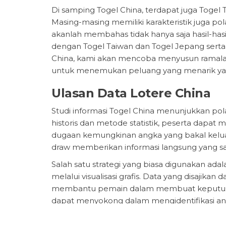
Di samping Togel China, terdapat juga Togel 
Masing-masing memiliki karakteristik juga po
akanlah membahas tidak hanya saja hasil-hasi
dengan Togel Taiwan dan Togel Jepang sert
China, kami akan mencoba menyusun ramalan ya
untuk menemukan peluang yang menarik ya
Ulasan Data Lotere China
Studi informasi Togel China menunjukkan po
historis dan metode statistik, peserta da
dugaan kemungkinan angka yang bakal keluar 
draw memberikan informasi langsung yang sa
Salah satu strategi yang biasa digunakan ada
melalui visualisasi grafis. Data yang disajik
membantu pemain dalam membuat keputusan 
dapat menyokong dalam mengidentifikasi ang
Di sisi lain, Togel Taiwan dan Togel Jepang 