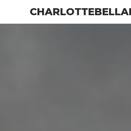
Skip
CHARLOTTEBELLA
to
the
content