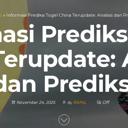
e
»
Informasi Prediksi Togel China Terupdate: Analisis dan Pr
asi Prediks
erupdate: 
dan Prediks
RAf4L
Off
November 24, 2025
By