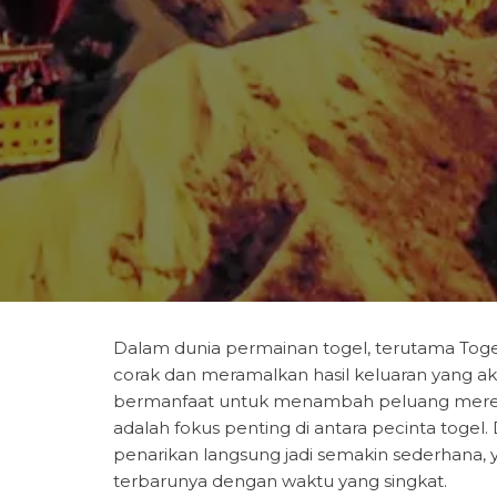
Dalam dunia permainan togel, terutama Togel
corak dan meramalkan hasil keluaran yang ak
bermanfaat untuk menambah peluang mereka. H
adalah fokus penting di antara pecinta togel.
penarikan langsung jadi semakin sederha
terbarunya dengan waktu yang singkat.