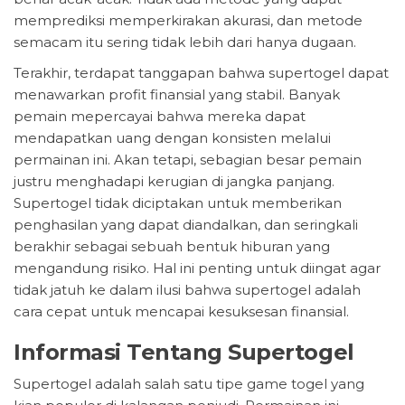
memprediksi memperkirakan akurasi, dan metode
semacam itu sering tidak lebih dari hanya dugaan.
Terakhir, terdapat tanggapan bahwa supertogel dapat
menawarkan profit finansial yang stabil. Banyak
pemain mepercayai bahwa mereka dapat
mendapatkan uang dengan konsisten melalui
permainan ini. Akan tetapi, sebagian besar pemain
justru menghadapi kerugian di jangka panjang.
Supertogel tidak diciptakan untuk memberikan
penghasilan yang dapat diandalkan, dan seringkali
berakhir sebagai sebuah bentuk hiburan yang
mengandung risiko. Hal ini penting untuk diingat agar
tidak jatuh ke dalam ilusi bahwa supertogel adalah
cara cepat untuk mencapai kesuksesan finansial.
Informasi Tentang Supertogel
Supertogel adalah salah satu tipe game togel yang