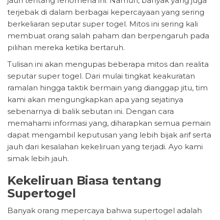
jauh tentang fenomena ini. Namun, banyak yang juga
terjebak di dalam berbagai kepercayaan yang sering
berkeliaran seputar super togel. Mitos ini sering kali
membuat orang salah paham dan berpengaruh pada
pilihan mereka ketika bertaruh.
Tulisan ini akan mengupas beberapa mitos dan realita
seputar super togel. Dari mulai tingkat keakuratan
ramalan hingga taktik bermain yang dianggap jitu, tim
kami akan mengungkapkan apa yang sejatinya
sebenarnya di balik sebutan ini. Dengan cara
memahami informasi yang, diharapkan semua pemain
dapat mengambil keputusan yang lebih bijak arif serta
jauh dari kesalahan kekeliruan yang terjadi. Ayo kami
simak lebih jauh.
Kekeliruan Biasa tentang
Supertogel
Banyak orang mepercaya bahwa supertogel adalah