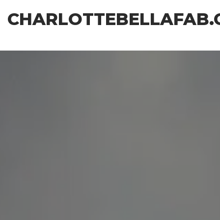
Skip
CHARLOTTEBELLAFAB.
to
the
content