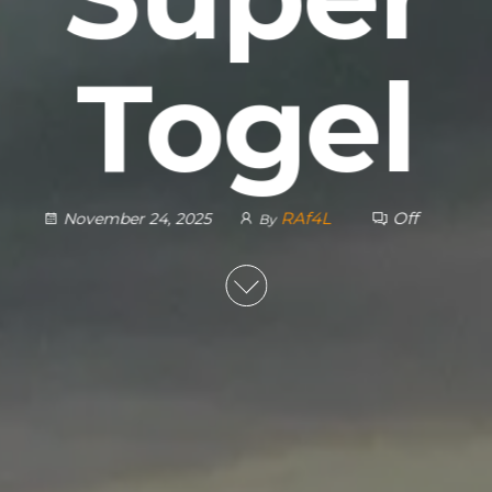
Togel
RAf4L
Off
November 24, 2025
By