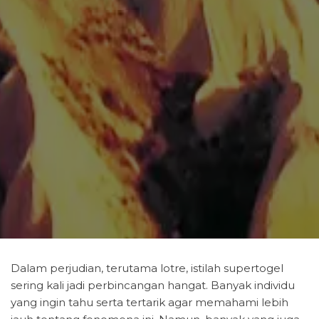
Dalam perjudian, terutama lotre, istilah supertogel
sering kali jadi perbincangan hangat. Banyak individu
yang ingin tahu serta tertarik agar memahami lebih