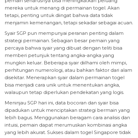
pemain seharusnya bisa meningkatkan peluang
mereka untuk menang di permainan togel. Akan
tetapi, penting untuk diingat bahwa data tidak
menjamin kemenangan, tetapi sekadar sebagai acuan.
Syair SGP pun mempunyai peranan penting dalam
strategi permainan. Sebagian besar pemain yang
percaya bahwa syair yang dibuat dengan teliti bisa
memberi petunjuk tentang angka-angka yang
mungkin keluar. Beberapa syair diilhami oleh mimpi,
perhitungan numerologi, atau bahkan faktor dari alam
disekitar. Menerapkan syair dalam permainan togel
bisa menjadi cara unik untuk menentukan angka,
walaupun tetap diperlukan pendekatan yang logis.
Meninjau SGP hari ini, data bocoran dan syair bisa
dipadukan untuk menciptakan strategi bermain yang
lebih bagus. Menggunakan beragam cara analisis dan
intuisi, pemain dapat merumuskan kombinasi angka
yang lebih akurat. Sukses dalam togel Singapore tidak