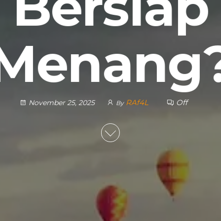
Bersiap
Menang
RAf4L
Off
November 25, 2025
By