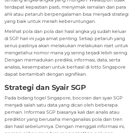
terdapat kepastian pasti, menyimak ramalan dari para
ahli atau petaruh berpengalaman bisa menjadi strategi
yang baik untuk meraih keberuntungan.
Melihat pola dan pola dari hasil angka yg sudah keluar
di SGP hari ini juga amat penting. Setiap petaruh yang
serius pastinya akan melakukan melakukan riset untuk
mengetahui nomor mana yg sering terjadi lebih sering.
Dengan memadukan prediksi, informasi, data, serta
analisis, kesempatan untuk berhasil di lotto Singapore
dapat bertambah dengan signifikan.
Strategi dan Syair SGP
Pada bidang togel Singapore, bocoran dan syair SGP
menjadi salah satu data yang dicari oleh beberapa
pemain. Informasi SGP biasanya kali dari analis atau
prediktor yang berusaha menganalisis pola dan tren
dari hasil sebelumnya. Dengan menggali informasi ini,