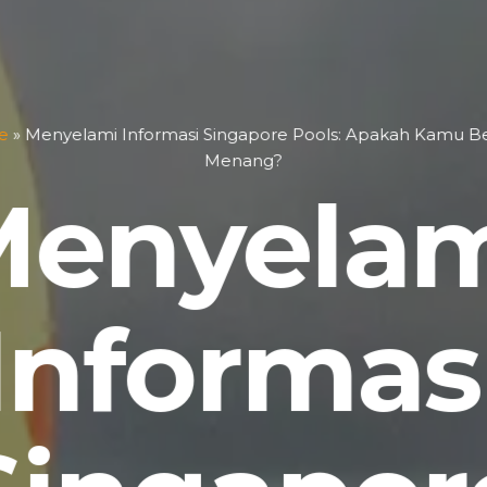
e
»
Menyelami Informasi Singapore Pools: Apakah Kamu Be
Menang?
enyela
Informas