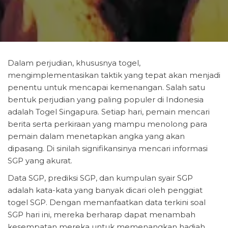
Dalam perjudian, khususnya togel,
mengimplementasikan taktik yang tepat akan menjadi
penentu untuk mencapai kemenangan. Salah satu
bentuk perjudian yang paling populer di Indonesia
adalah Togel Singapura. Setiap hari, pemain mencari
berita serta perkiraan yang mampu menolong para
pemain dalam menetapkan angka yang akan
dipasang. Di sinilah signifikansinya mencari informasi
SGP yang akurat.
Data SGP, prediksi SGP, dan kumpulan syair SGP
adalah kata-kata yang banyak dicari oleh penggiat
togel SGP. Dengan memanfaatkan data terkini soal
SGP hari ini, mereka berharap dapat menambah
kesempatan mereka untuk memenangkan hadiah