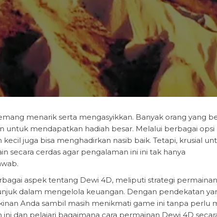
emang menarik serta mengasyikkan. Banyak orang yang b
 untuk mendapatkan hadiah besar. Melalui berbagai ops
cil juga bisa menghadirkan nasib baik. Tetapi, krusial un
secara cerdas agar pengalaman ini ini tak hanya
awab.
bagai aspek tentang Dewi 4D, meliputi strategi permaina
tunjuk dalam mengelola keuangan. Dengan pendekatan ya
nan Anda sambil masih menikmati game ini tanpa perlu 
n ini dan pelajari bagaimana cara permainan Dewi 4D secar