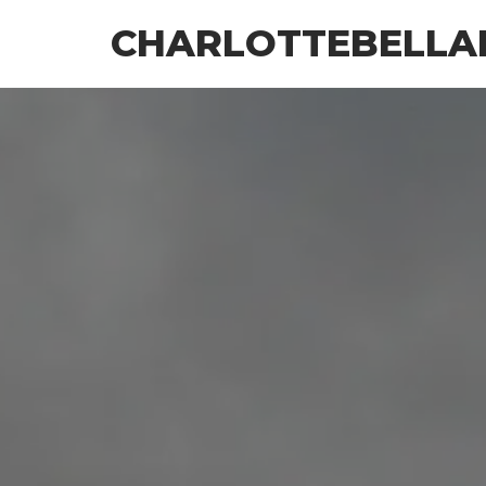
Skip
CHARLOTTEBELLA
to
the
content