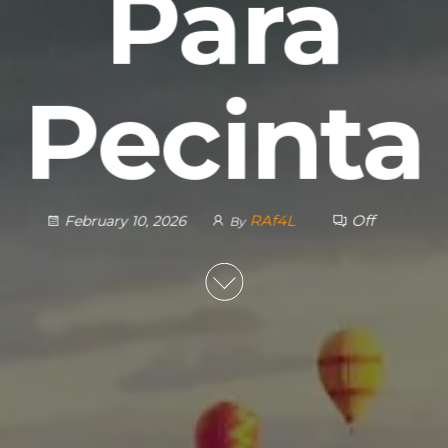
Para
Pecinta
RAf4L
Off
February 10, 2026
By