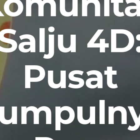
omunit
Salju 4D
Pusat
umpuln