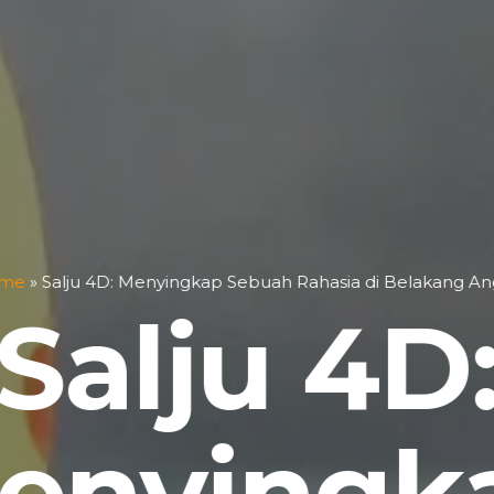
me
»
Salju 4D: Menyingkap Sebuah Rahasia di Belakang A
Salju 4D
enyingk