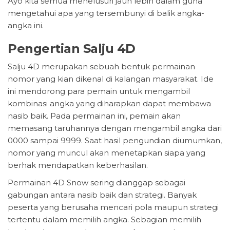
Ayo kita semua menelusuri jauh lebih dalam guna
mengetahui apa yang tersembunyi di balik angka-
angka ini.
Pengertian Salju 4D
Salju 4D merupakan sebuah bentuk permainan
nomor yang kian dikenal di kalangan masyarakat. Ide
ini mendorong para pemain untuk mengambil
kombinasi angka yang diharapkan dapat membawa
nasib baik. Pada permainan ini, pemain akan
memasang taruhannya dengan mengambil angka dari
0000 sampai 9999. Saat hasil pengundian diumumkan,
nomor yang muncul akan menetapkan siapa yang
berhak mendapatkan keberhasilan.
Permainan 4D Snow sering dianggap sebagai
gabungan antara nasib baik dan strategi. Banyak
peserta yang berusaha mencari pola maupun strategi
tertentu dalam memilih angka. Sebagian memilih