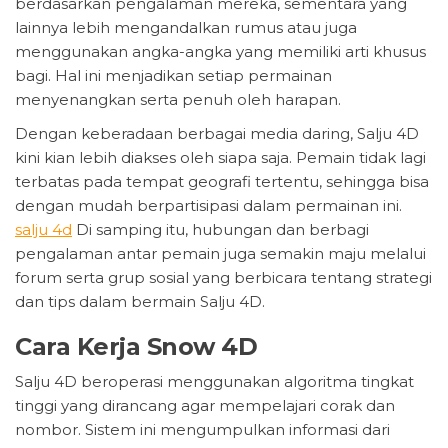
berdasarkan pengalaman mereka, sementara yang
lainnya lebih mengandalkan rumus atau juga
menggunakan angka-angka yang memiliki arti khusus
bagi. Hal ini menjadikan setiap permainan
menyenangkan serta penuh oleh harapan.
Dengan keberadaan berbagai media daring, Salju 4D
kini kian lebih diakses oleh siapa saja. Pemain tidak lagi
terbatas pada tempat geografi tertentu, sehingga bisa
dengan mudah berpartisipasi dalam permainan ini.
salju 4d
Di samping itu, hubungan dan berbagi
pengalaman antar pemain juga semakin maju melalui
forum serta grup sosial yang berbicara tentang strategi
dan tips dalam bermain Salju 4D.
Cara Kerja Snow 4D
Salju 4D beroperasi menggunakan algoritma tingkat
tinggi yang dirancang agar mempelajari corak dan
nombor. Sistem ini mengumpulkan informasi dari