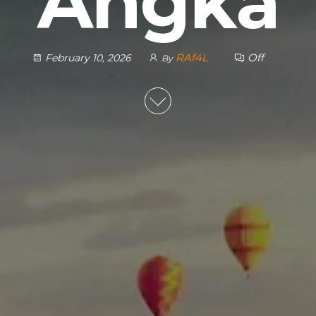
Angka
RAf4L
Off
February 10, 2026
By