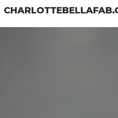
Skip
CHARLOTTEBELLAFAB.
to
the
content