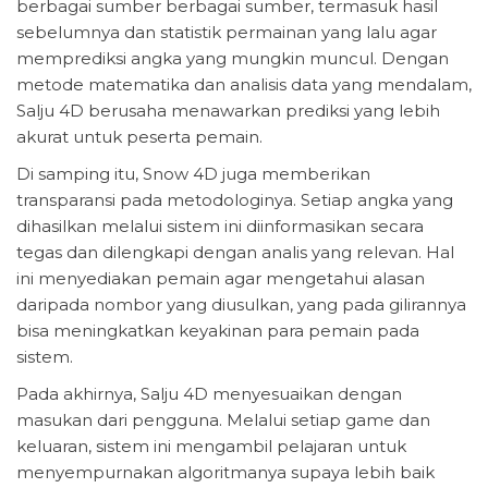
berbagai sumber berbagai sumber, termasuk hasil
sebelumnya dan statistik permainan yang lalu agar
memprediksi angka yang mungkin muncul. Dengan
metode matematika dan analisis data yang mendalam,
Salju 4D berusaha menawarkan prediksi yang lebih
akurat untuk peserta pemain.
Di samping itu, Snow 4D juga memberikan
transparansi pada metodologinya. Setiap angka yang
dihasilkan melalui sistem ini diinformasikan secara
tegas dan dilengkapi dengan analis yang relevan. Hal
ini menyediakan pemain agar mengetahui alasan
daripada nombor yang diusulkan, yang pada gilirannya
bisa meningkatkan keyakinan para pemain pada
sistem.
Pada akhirnya, Salju 4D menyesuaikan dengan
masukan dari pengguna. Melalui setiap game dan
keluaran, sistem ini mengambil pelajaran untuk
menyempurnakan algoritmanya supaya lebih baik