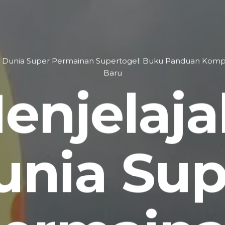
i Dunia Super Permainan Supertogel: Buku Panduan Komp
Baru
enjelaja
unia Sup