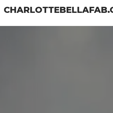
Skip
CHARLOTTEBELLAFAB.
to
the
content