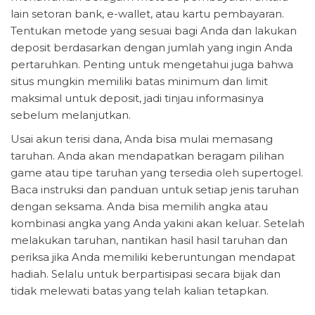
lain setoran bank, e-wallet, atau kartu pembayaran.
Tentukan metode yang sesuai bagi Anda dan lakukan
deposit berdasarkan dengan jumlah yang ingin Anda
pertaruhkan. Penting untuk mengetahui juga bahwa
situs mungkin memiliki batas minimum dan limit
maksimal untuk deposit, jadi tinjau informasinya
sebelum melanjutkan.
Usai akun terisi dana, Anda bisa mulai memasang
taruhan. Anda akan mendapatkan beragam pilihan
game atau tipe taruhan yang tersedia oleh supertogel.
Baca instruksi dan panduan untuk setiap jenis taruhan
dengan seksama. Anda bisa memilih angka atau
kombinasi angka yang Anda yakini akan keluar. Setelah
melakukan taruhan, nantikan hasil hasil taruhan dan
periksa jika Anda memiliki keberuntungan mendapat
hadiah. Selalu untuk berpartisipasi secara bijak dan
tidak melewati batas yang telah kalian tetapkan.