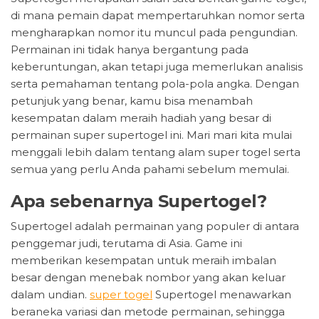
di mana pemain dapat mempertaruhkan nomor serta
mengharapkan nomor itu muncul pada pengundian.
Permainan ini tidak hanya bergantung pada
keberuntungan, akan tetapi juga memerlukan analisis
serta pemahaman tentang pola-pola angka. Dengan
petunjuk yang benar, kamu bisa menambah
kesempatan dalam meraih hadiah yang besar di
permainan super supertogel ini. Mari mari kita mulai
menggali lebih dalam tentang alam super togel serta
semua yang perlu Anda pahami sebelum memulai.
Apa sebenarnya Supertogel?
Supertogel adalah permainan yang populer di antara
penggemar judi, terutama di Asia. Game ini
memberikan kesempatan untuk meraih imbalan
besar dengan menebak nombor yang akan keluar
dalam undian.
super togel
Supertogel menawarkan
beraneka variasi dan metode permainan, sehingga