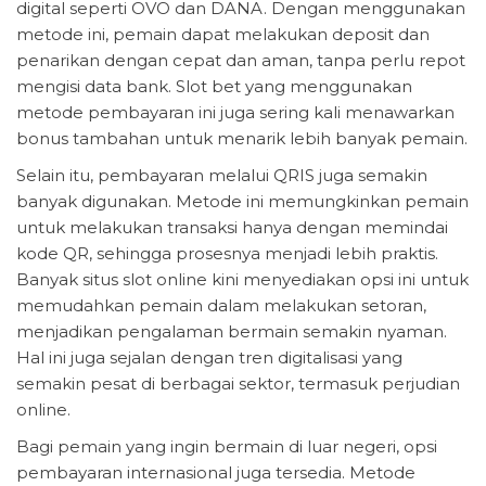
digital seperti OVO dan DANA. Dengan menggunakan
metode ini, pemain dapat melakukan deposit dan
penarikan dengan cepat dan aman, tanpa perlu repot
mengisi data bank. Slot bet yang menggunakan
metode pembayaran ini juga sering kali menawarkan
bonus tambahan untuk menarik lebih banyak pemain.
Selain itu, pembayaran melalui QRIS juga semakin
banyak digunakan. Metode ini memungkinkan pemain
untuk melakukan transaksi hanya dengan memindai
kode QR, sehingga prosesnya menjadi lebih praktis.
Banyak situs slot online kini menyediakan opsi ini untuk
memudahkan pemain dalam melakukan setoran,
menjadikan pengalaman bermain semakin nyaman.
Hal ini juga sejalan dengan tren digitalisasi yang
semakin pesat di berbagai sektor, termasuk perjudian
online.
Bagi pemain yang ingin bermain di luar negeri, opsi
pembayaran internasional juga tersedia. Metode