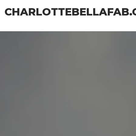
Skip
CHARLOTTEBELLAFAB.
to
the
content