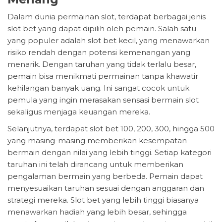
Dalam dunia permainan slot, terdapat berbagai jenis
slot bet yang dapat dipilih oleh pemain. Salah satu
yang populer adalah slot bet kecil, yang menawarkan
risiko rendah dengan potensi kemenangan yang
menarik. Dengan taruhan yang tidak terlalu besar,
pemain bisa menikmati permainan tanpa khawatir
kehilangan banyak uang. Ini sangat cocok untuk
pemula yang ingin merasakan sensasi bermain slot
sekaligus menjaga keuangan mereka.
Selanjutnya, terdapat slot bet 100, 200, 300, hingga 500
yang masing-masing memberikan kesempatan
bermain dengan nilai yang lebih tinggi. Setiap kategori
taruhan ini telah dirancang untuk memberikan
pengalaman bermain yang berbeda. Pemain dapat
menyesuaikan taruhan sesuai dengan anggaran dan
strategi mereka. Slot bet yang lebih tinggi biasanya
menawarkan hadiah yang lebih besar, sehingga