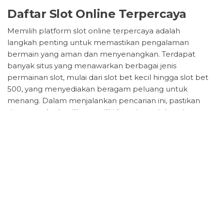
Daftar Slot Online Terpercaya
Memilih platform slot online terpercaya adalah
langkah penting untuk memastikan pengalaman
bermain yang aman dan menyenangkan. Terdapat
banyak situs yang menawarkan berbagai jenis
permainan slot, mulai dari slot bet kecil hingga slot bet
500, yang menyediakan beragam peluang untuk
menang. Dalam menjalankan pencarian ini, pastikan
situs yang Anda pilih memiliki lisensi resmi dan ulasan
positif dari para pemain.
Situs-situs terpercaya biasanya menawarkan metode
pembayaran yang aman seperti slot qris, slot dana, dan
slot ovo. Ini memudahkan pemain dalam melakukan
deposit dan penarikan secara cepat dan efisien. Selain
itu, perhatikan juga RTP slot online yang ditawarkan,
karena ini akan mempengaruhi peluang Anda untuk
memenangkan permainan. RTP yang tinggi biasanya