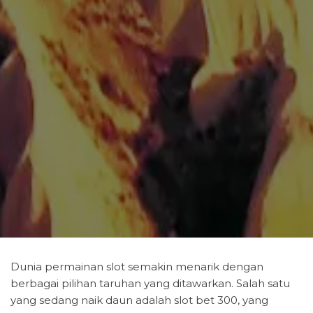
Dunia permainan slot semakin menarik dengan
berbagai pilihan taruhan yang ditawarkan. Salah satu
yang sedang naik daun adalah slot bet 300, yang