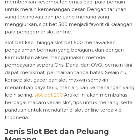
memberikan kesempatan emas bagi para pemain
untuk meraih kemenangan besar. Dengan taruhan
yang terjangkau dan peluang menang yang
menggiurkan, slot bet 300 menjadi favorit di kalangan
para penggemar slot online.
Slot bet kecil hingga slot bet 500 menawarkan
pengalaman bermain yang beragam, dan dengan
kemudahan akses menggunakan metode
pembayaran seperti Qris, Dana, dan OVO, pemain kini
dapat menikmati permainan tanpa batas. Selain itu,
konsep slot gacor dan slot maxwin semakin
menambah daya tarik, menjanjikan kemenangan yang
lebih sering.
slot bet 200
Artikel ini akan membahas
berbagai macam variasi slot, tips untuk menang, serta
panduan untuk mendaftar di slot online terbaik di
Indonesia.
Jenis Slot Bet dan Peluang
Menang