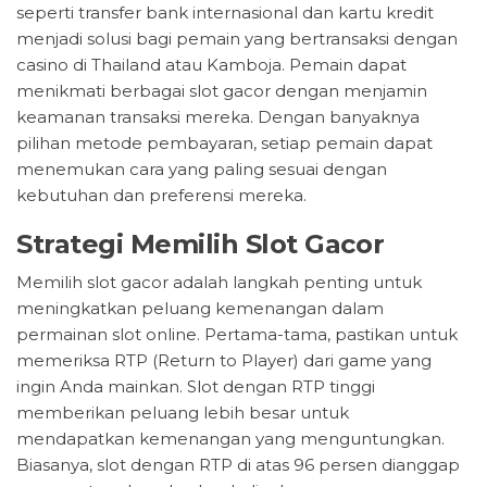
seperti transfer bank internasional dan kartu kredit
menjadi solusi bagi pemain yang bertransaksi dengan
casino di Thailand atau Kamboja. Pemain dapat
menikmati berbagai slot gacor dengan menjamin
keamanan transaksi mereka. Dengan banyaknya
pilihan metode pembayaran, setiap pemain dapat
menemukan cara yang paling sesuai dengan
kebutuhan dan preferensi mereka.
Strategi Memilih Slot Gacor
Memilih slot gacor adalah langkah penting untuk
meningkatkan peluang kemenangan dalam
permainan slot online. Pertama-tama, pastikan untuk
memeriksa RTP (Return to Player) dari game yang
ingin Anda mainkan. Slot dengan RTP tinggi
memberikan peluang lebih besar untuk
mendapatkan kemenangan yang menguntungkan.
Biasanya, slot dengan RTP di atas 96 persen dianggap