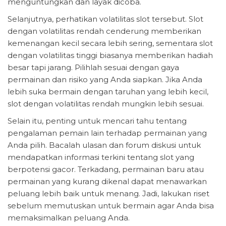
menguntungkan dan layak dicoba.
Selanjutnya, perhatikan volatilitas slot tersebut. Slot
dengan volatilitas rendah cenderung memberikan
kemenangan kecil secara lebih sering, sementara slot
dengan volatilitas tinggi biasanya memberikan hadiah
besar tapi jarang. Pilihlah sesuai dengan gaya
permainan dan risiko yang Anda siapkan. Jika Anda
lebih suka bermain dengan taruhan yang lebih kecil,
slot dengan volatilitas rendah mungkin lebih sesuai.
Selain itu, penting untuk mencari tahu tentang
pengalaman pemain lain terhadap permainan yang
Anda pilih. Bacalah ulasan dan forum diskusi untuk
mendapatkan informasi terkini tentang slot yang
berpotensi gacor. Terkadang, permainan baru atau
permainan yang kurang dikenal dapat menawarkan
peluang lebih baik untuk menang. Jadi, lakukan riset
sebelum memutuskan untuk bermain agar Anda bisa
memaksimalkan peluang Anda.