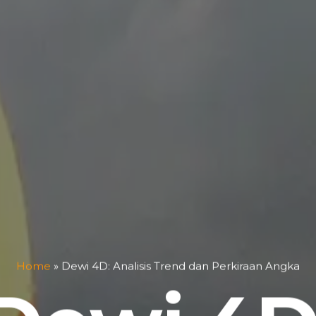
Home
»
Dewi 4D: Analisis Trend dan Perkiraan Angka