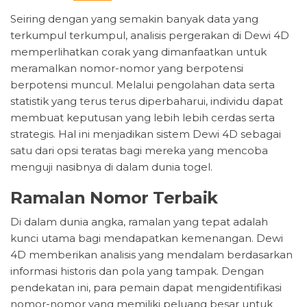
Seiring dengan yang semakin banyak data yang
terkumpul terkumpul, analisis pergerakan di Dewi 4D
memperlihatkan corak yang dimanfaatkan untuk
meramalkan nomor-nomor yang berpotensi
berpotensi muncul. Melalui pengolahan data serta
statistik yang terus terus diperbaharui, individu dapat
membuat keputusan yang lebih lebih cerdas serta
strategis. Hal ini menjadikan sistem Dewi 4D sebagai
satu dari opsi teratas bagi mereka yang mencoba
menguji nasibnya di dalam dunia togel.
Ramalan Nomor Terbaik
Di dalam dunia angka, ramalan yang tepat adalah
kunci utama bagi mendapatkan kemenangan. Dewi
4D memberikan analisis yang mendalam berdasarkan
informasi historis dan pola yang tampak. Dengan
pendekatan ini, para pemain dapat mengidentifikasi
nomor-nomor yang memiliki peluang besar untuk