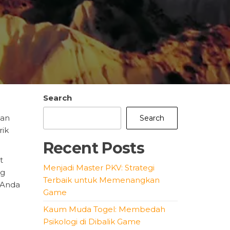
Search
gan
Search
rik
Recent Posts
t
Menjadi Master PKV: Strategi
ng
Terbaik untuk Memenangkan
 Anda
Game
Kaum Muda Togel: Membedah
Psikologi di Dibalik Game