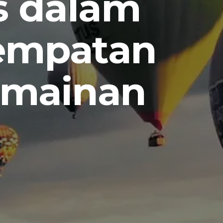
s dalam
empatan
rmainan