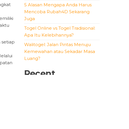
ngkat
5 Alasan Mengapa Anda Harus
Mencoba Rubah4D Sekarang
miliki
Juga
waktu
Togel Online vs Togel Tradisional:
Apa Itu Kelebihannya?
 setiap
Walitogel: Jalan Pintas Menuju
Kemewahan atau Sekadar Masa
elalui
Luang?
mpatan
Recent
main
Comments
erta
lin,
No comments to show.
baik.
Archives
August 2026
stikan
July 2026