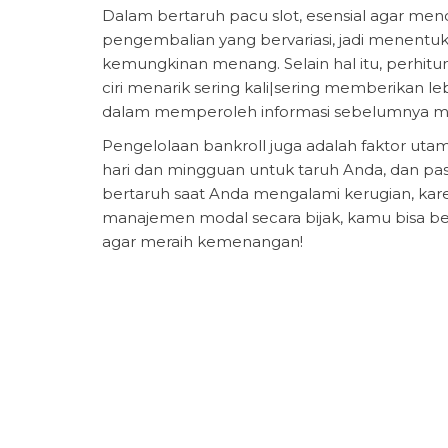
Dalam bertaruh pacu slot, esensial agar me
pengembalian yang bervariasi, jadi menentu
kemungkinan menang. Selain hal itu, perhitun
ciri menarik sering kali|sering memberikan 
dalam memperoleh informasi sebelumnya mu
Pengelolaan bankroll juga adalah faktor uta
hari dan mingguan untuk taruh Anda, dan past
bertaruh saat Anda mengalami kerugian, kare
manajemen modal secara bijak, kamu bisa b
agar meraih kemenangan!
Akhirnya, penting untuk mengetahui kapan 
lebih dari kapasitas keuangan sangat pentin
saat mendapatkan hasil besar, pertimbangkan u
Anda bisa menambah peluang kamu dalam pac
Menentukan Mesin Kuda Slo
Saat bermain kuda slot, tahap awal yang pali